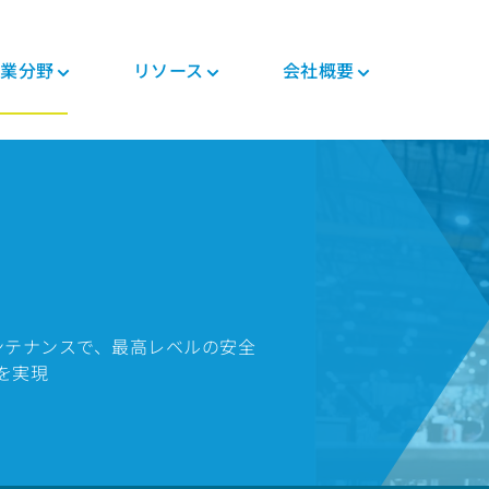
業分野
リソース
会社概要
つい
ニュース・イベント
PEEK加工品
自動車
各種資料
PEEK製部品
エレクトロニクス
規制関連
投資家
ト
コンポジットテープ
シャシ
ブログ
コンポジット
モバイル機器
証明書
キャリア
PEEKファイバー
モータ・ソリューシ
冊子
ギヤ・ソリューショ
生活家電
MSDS
ョン
ン
ー
PEEKフィラメント
よくある質問
半導体製造工程
規制関連
エンジン&トランスミ
医療用機器
PEEKフィルム
ッション
パイプ・ソリューシ
医療
テク
ョン
のメンテナンスで、最高レベルの安全
一般工業
人体内用途（インプ
ラント）
を実現
ー
食品接触用途
人体外用途
製造装置
ロボット・製造自動
化