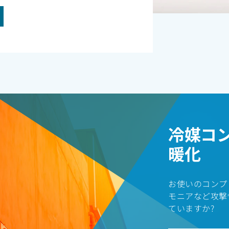
冷媒コ
暖化
お使いのコンプ
モニアなど攻撃
ていますか?