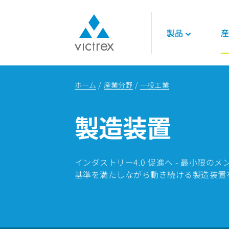
製品
産
ビクトレックスに
ポリマー
航空宇宙
各種資料
て
ホーム
産業分野
一般工業
450G™ PEEK
エンジン
技術的データシー
パーパス
PEEKポリマー
インテリア
技術ガイド
供給安定性
製造装置
LMPAEK ポリマー
構造部品
オンラインセミナ
品質
論文
サステナビリティ
エネルギー
ビクトレックス・
ノロジー
インダストリー4.0 促進へ - 最小限
石油ガス
基準を満たしながら動き続ける製造装置
再生可能エネルギ