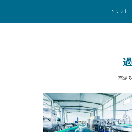
ホーム
産業分野
一般工業
メリット
高温