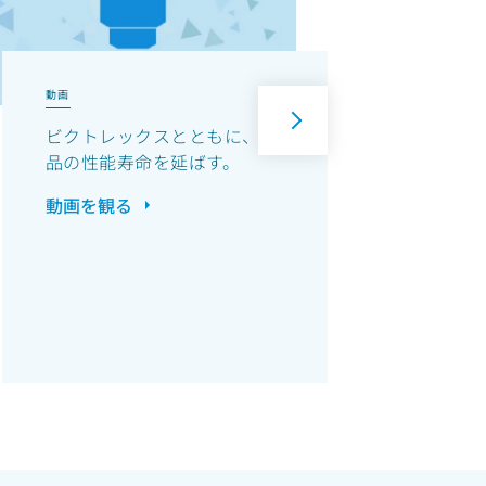
動画
動画
ビクトレックスとともに、部
金属
品の性能寿命を延ばす。
量のV
ーシ
動画を観る
率化
動画