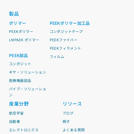
製品
ポリマー
PEEKポリマー加工品
PEEKポリマー
コンポジットテープ
LMPAEK ポリマー
PEEKファイバー
PEEKフィラメント
PEEK部品
フィルム
コンポジット
ギヤ・ソリューション
医療機器部品
パイプ・ソリューショ
ン
産業分野
リソース
航空宇宙
ブログ
自動車
冊子
エレクトロニクス
よくある質問