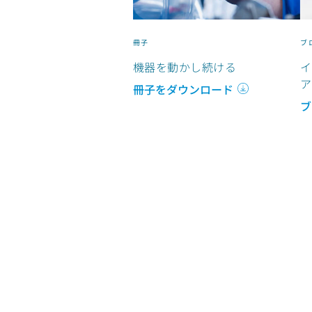
冊子
ブ
機器を動かし続ける
イ
ア
冊子をダウンロード
ブ