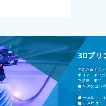
3Dプリ
付加製造用に最適化
ポリマーはロボ
を提供します：
● 特注のコン
ター
● 一体型マニ
● 迅速な試作