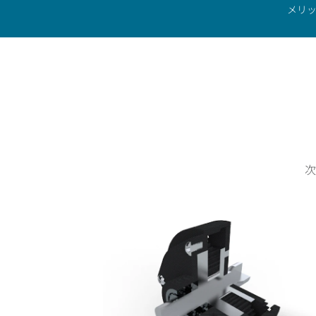
ホーム
産業分野
一般工業
ロボット工学
メリ
次