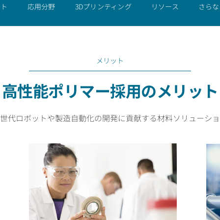
とオートメーション
ット
応用分野
3Dプリンティング
リソース
さらな
メリット
高性能ポリマー採用のメリット
世代ロボットや製造自動化の開発に貢献する材料ソリューショ