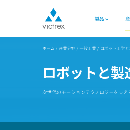
製品
産
ビクトレックスに
ポリマー
航空宇宙
各種資料
て
ホーム
産業分野
一般工業
ロボット工学と
450G™ PEEK
エンジン
技術的データシー
パーパス
PEEKポリマー
インテリア
技術ガイド
供給安定性
ロボットと製
LMPAEK ポリマー
構造部品
オンラインセミナ
品質
論文
サステナビリティ
エネルギー
ビクトレックス・
ノロジー
次世代のモーションテクノロジーを支え
石油ガス
再生可能エネルギ