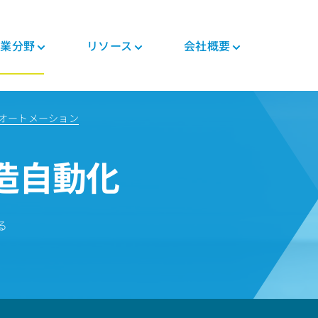
業分野
リソース
会社概要
つい
ニュース・イベント
PEEK加工品
自動車
各種資料
PEEK製部品
エレクトロニクス
規制関連
オートメーション
投資家
ト
コンポジットテープ
シャシ
ブログ
コンポジット
モバイル機器
証明書
キャリア
PEEKファイバー
モータ・ソリューシ
冊子
ギヤ・ソリューショ
生活家電
MSDS
造自動化
ョン
ン
ー
PEEKフィラメント
よくある質問
半導体製造工程
規制関連
エンジン&トランスミ
医療用機器
PEEKフィルム
ッション
パイプ・ソリューシ
医療
テク
ョン
る
一般工業
人体内用途（インプ
ラント）
ー
食品接触用途
人体外用途
製造装置
ロボット・製造自動
化