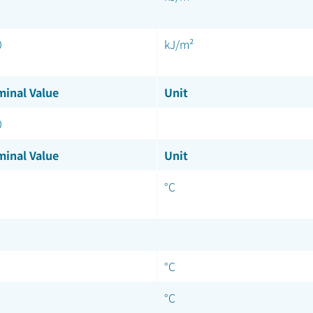
0
kJ/m²
inal Value
Unit
0
inal Value
Unit
°C
°C
°C