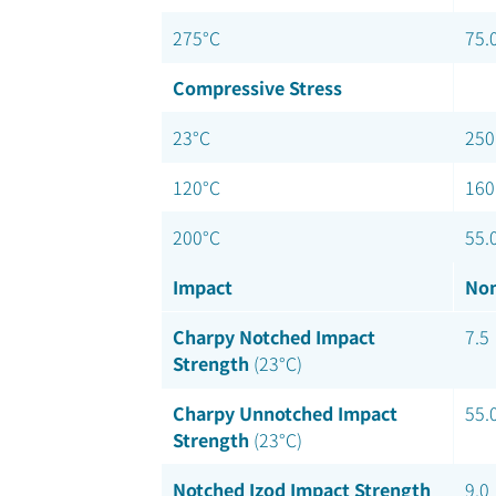
275°C
75.
Compressive Stress
23°C
250
120°C
160
200°C
55.
Impact
Nom
Charpy Notched Impact
7.5
Strength
(23°C)
Charpy Unnotched Impact
55.
Strength
(23°C)
Notched Izod Impact Strength
9.0