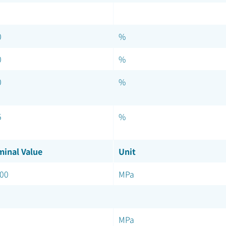
0
%
0
%
0
%
5
%
inal Value
Unit
00
MPa
MPa