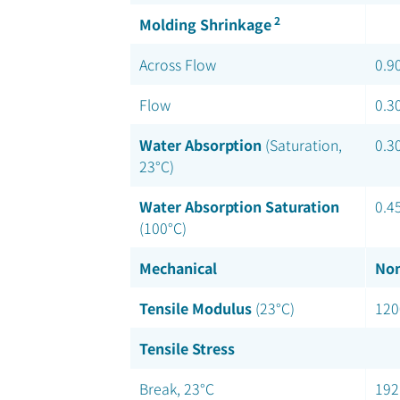
2
Molding Shrinkage
Across Flow
0.9
Flow
0.3
Water Absorption
(Saturation,
0.3
23°C)
Water Absorption Saturation
0.4
(100°C)
Mechanical
Nom
Tensile Modulus
(23°C)
120
Tensile Stress
Break, 23°C
192