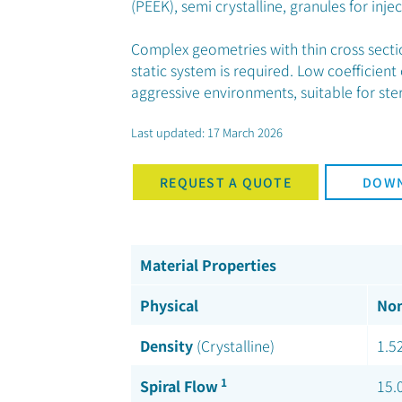
(PEEK), semi crystalline, granules for inj
Complex geometries with thin cross sectio
static system is required. Low coefficient
aggressive environments, suitable for ste
Last updated: 17 March 2026
REQUEST A QUOTE
DOWN
Material Properties
Physical
Nom
Density
(Crystalline)
1.5
1
Spiral Flow
15.