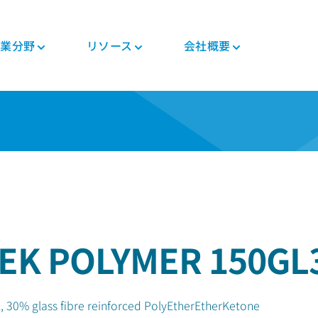
業分野
リソース
会社概要
つい
ニュース・イベント
PEEK加工品
自動車
各種資料
PEEK製部品
エレクトロニクス
規制関連
投資家
ト
コンポジットテープ
シャシ
ブログ
コンポジット
モバイル機器
証明書
キャリア
PEEKファイバー
モータ・ソリューシ
冊子
ギヤ・ソリューショ
生活家電
MSDS
ョン
ン
ー
PEEKフィラメント
よくある質問
半導体製造工程
規制関連
エンジン&トランスミ
医療用機器
PEEKフィルム
ッション
パイプ・ソリューシ
医療
テク
ョン
一般工業
人体内用途（インプ
ラント）
EK POLYMER 150GL
ー
食品接触用途
人体外用途
製造装置
ロボット・製造自動
化
, 30% glass fibre reinforced PolyEtherEtherKetone