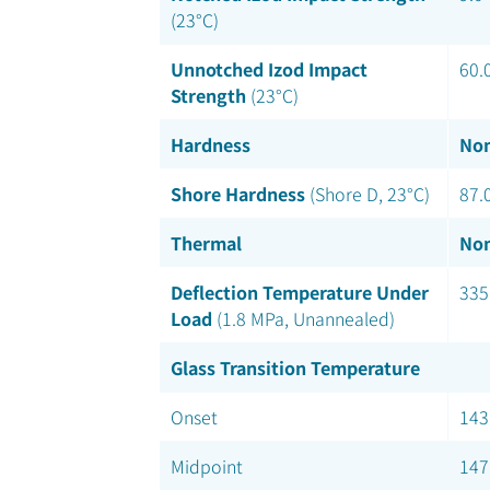
(23°C)
Unnotched Izod Impact
60.
Strength
(23°C)
Hardness
Nom
Shore Hardness
(Shore D, 23°C)
87.
Thermal
Nom
Deflection Temperature Under
335
Load
(1.8 MPa, Unannealed)
Glass Transition Temperature
Onset
143
Midpoint
147