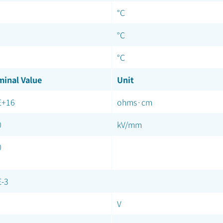
°C
°C
°C
inal Value
Unit
E+16
ohms·cm
0
kV/mm
0
E-3
V