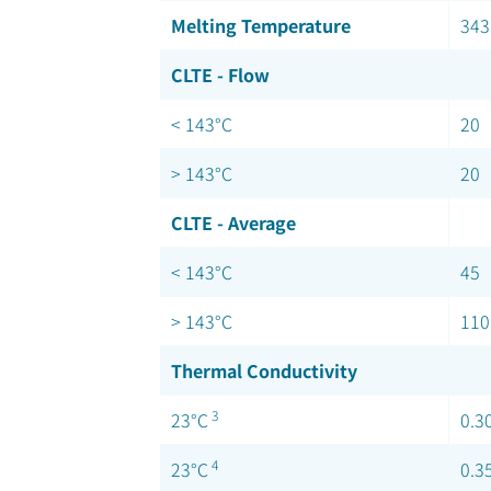
Melting Temperature
343
CLTE - Flow
< 143°C
20
> 143°C
20
CLTE - Average
< 143°C
45
> 143°C
110
Thermal Conductivity
3
23°C
0.3
4
23°C
0.3