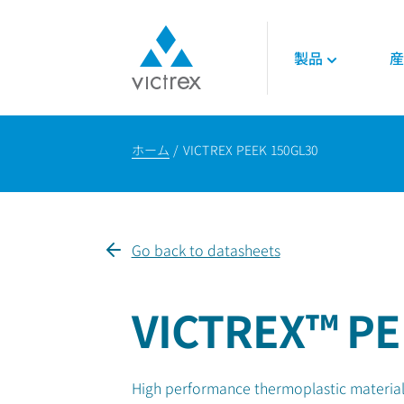
製品
産
ビクトレックスに
ポリマー
航空宇宙
各種資料
て
ホーム
VICTREX PEEK 150GL30
450G™ PEEK
エンジン
技術的データシー
パーパス
PEEKポリマー
インテリア
技術ガイド
供給安定性
LMPAEK ポリマー
構造部品
オンラインセミナ
品質
論文
サステナビリティ
Go back to datasheets
エネルギー
ビクトレックス・
ノロジー
石油ガス
VICTREX™ PE
再生可能エネルギ
High performance thermoplastic material