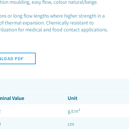
ection moulding, easy flow, colour natural/beige.
ns or long flow lengths where higher strength in a
 of thermal expansion. Chemically resistant to
rilization for medical and food contact applications.
LOAD PDF
inal Value
Unit
2
g/cm³
0
cm