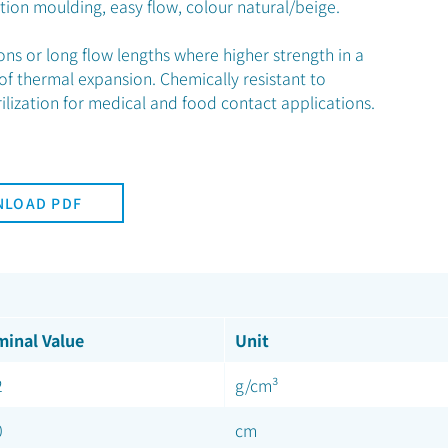
ection moulding, easy flow, colour natural/beige.
ns or long flow lengths where higher strength in a
 of thermal expansion. Chemically resistant to
rilization for medical and food contact applications.
LOAD PDF
inal Value
Unit
2
g/cm³
0
cm