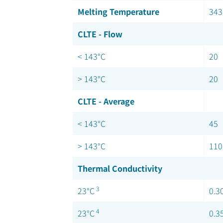
Melting Temperature
343
CLTE - Flow
< 143°C
20
> 143°C
20
CLTE - Average
< 143°C
45
> 143°C
110
Thermal Conductivity
3
23°C
0.3
4
23°C
0.3