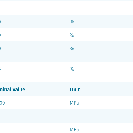
0
%
0
%
0
%
5
%
inal Value
Unit
00
MPa
MPa