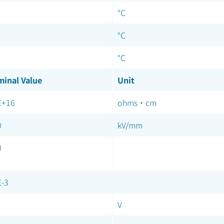
°C
°C
°C
inal Value
Unit
E+16
ohms·cm
0
kV/mm
0
E-3
V