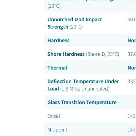
(23°C)
Unnotched Izod Impact
60.
Strength
(23°C)
Hardness
Nom
Shore Hardness
(Shore D, 23°C)
87.
Thermal
Nom
Deflection Temperature Under
335
Load
(1.8 MPa, Unannealed)
Glass Transition Temperature
Onset
143
Midpoint
147