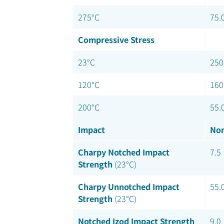
275°C
75.
Compressive Stress
23°C
250
120°C
160
200°C
55.
Impact
Nom
Charpy Notched Impact
7.5
Strength
(23°C)
Charpy Unnotched Impact
55.
Strength
(23°C)
Notched Izod Impact Strength
9.0