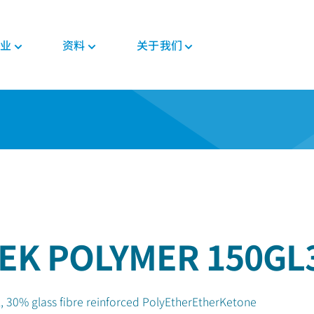
业
资料
关于我们
新闻与活动
PEEK材料形态
汽车
教育
PEEK部件
电子
法规
投资者
格斯
复合带材
底盘
博客
复合材料解决方案
消费电子
证书
职业发展
PEEK 纤维
威格斯电机解决方案
手册
齿轮解决方案
家用电器
MSDS
PEEK 线材
变速箱和发动机
常见问题
医疗器械部件
半导体
法规
PEEK 薄膜
管材解决方案
工业
医疗
食品接触
植入物
EK POLYMER 150GL
工业设备
非植入物
机器人和自动化
, 30% glass fibre reinforced PolyEtherEtherKetone