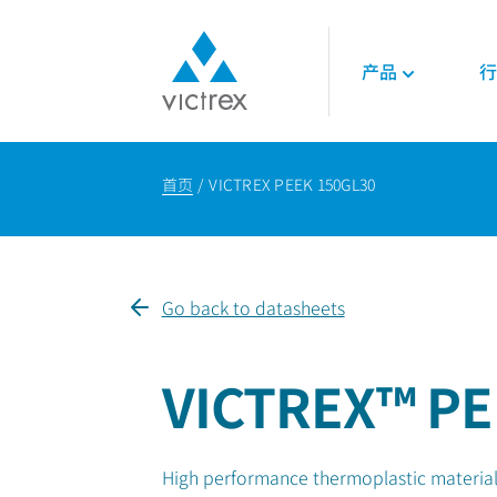
产品
行
关于威格斯
聚合物
航空航天
技术
首页
VICTREX PEEK 150GL30
使命
450G™ PEEK | 威
发动机
技术数据表
供应保障
PEEK聚合物
内饰
技术指南
质量
LMPAEK 聚合物
结构件
网络研讨会
可持续发展
白皮书
Go back to datasheets
专业技术知识
能源
石油和天然气
VICTREX™ PE
可再生能源
LNG与氢能
High performance thermoplastic material