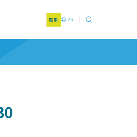
联系
CN
EN
DE
CN
JA
KO
30