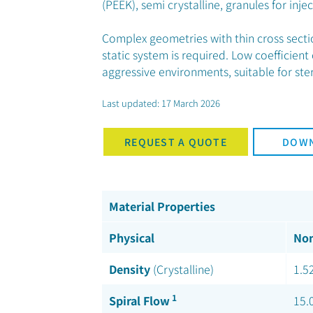
(PEEK), semi crystalline, granules for inj
Complex geometries with thin cross sectio
static system is required. Low coefficient
aggressive environments, suitable for ste
Last updated: 17 March 2026
REQUEST A QUOTE
DOWN
Material Properties
Physical
Nom
Density
(Crystalline)
1.5
1
Spiral Flow
15.