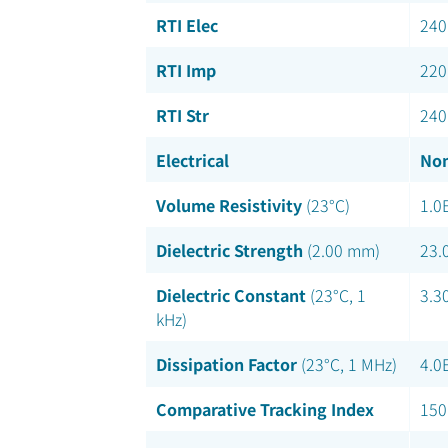
RTI Elec
240
RTI Imp
220
RTI Str
240
Electrical
Nom
Volume Resistivity
(23°C)
1.0
Dielectric Strength
(2.00 mm)
23.
Dielectric Constant
(23°C, 1
3.3
kHz)
Dissipation Factor
(23°C, 1 MHz)
4.0
Comparative Tracking Index
150