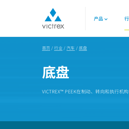
产品
行
关于威格斯
聚合物
航空航天
技术
首页
行业
汽车
底盘
使命
450G™ PEEK | 威
发动机
技术数据表
供应保障
PEEK聚合物
内饰
技术指南
底盘
质量
LMPAEK 聚合物
结构件
网络研讨会
可持续发展
白皮书
专业技术知识
能源
VICTREX™ PEEK在制动、转向和执行
石油和天然气
可再生能源
LNG与氢能