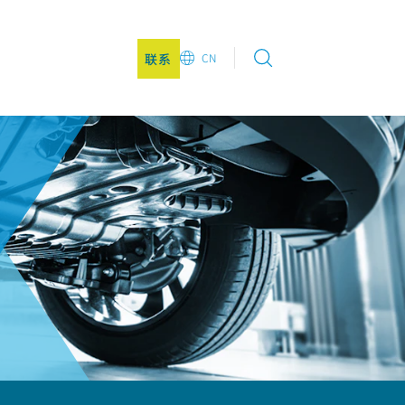
联系
CN
EN
DE
CN
JA
KO