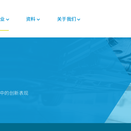
业
资料
关于我们
新闻与活动
PEEK材料形态
汽车
教育
PEEK部件
电子
法规
投资者
格斯
复合带材
底盘
博客
复合材料解决方案
消费电子
证书
职业发展
PEEK 纤维
威格斯电机解决方案
手册
齿轮解决方案
家用电器
MSDS
PEEK 线材
变速箱和发动机
常见问题
医疗器械部件
半导体
法规
PEEK 薄膜
管材解决方案
工业
医疗
机构中的创新表现
食品接触
植入物
工业设备
非植入物
机器人和自动化