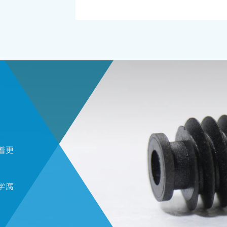
着更
，
学腐