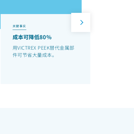
关键事实
关键事
成本可降低80%
部件
用VICTREX PEEK替代金属部
与PT
件可节省大量成本。
导向
3倍。