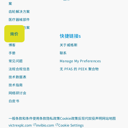
案
齿轮解决方案
医疗器械部件
管材解决方案
询价
资料
快捷链接s
博客
关于威格斯
手册
联系
常见问题
Manage My Preferences
法规合规信息
无 PFAS 的 PEEK 聚合物
技术数据表
技术指南
网络研讨会
白皮书
一般条款和条件
使用条款
隐私政策
Cookie政策
反现代奴役声明
网站地图
victrexplc.com
invibio.com
Cookie Settings