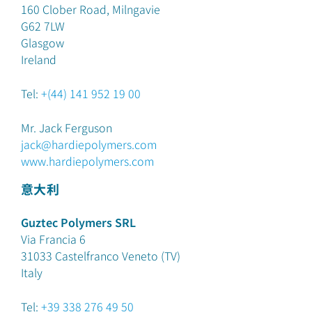
160 Clober Road, Milngavie
G62 7LW
Glasgow
Ireland
Tel:
+(44) 141 952 19 00
Mr. Jack Ferguson
jack@hardiepolymers.com
www.hardiepolymers.com
意大利
Guztec Polymers SRL
Via Francia 6
31033 Castelfranco Veneto (TV)
Italy
Tel:
+39 338 276 49 50