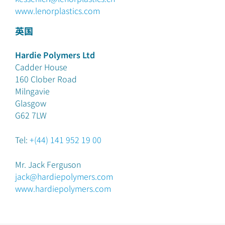
www.lenorplastics.com
英国
Hardie Polymers Ltd
Cadder House
160 Clober Road
Milngavie
Glasgow
G62 7LW
Tel:
+(44) 141 952 19 00
Mr. Jack Ferguson
jack@hardiepolymers.com
www.hardiepolymers.com