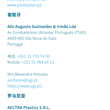
www.plastoplan.pl/
葡萄牙
AGI-Augusto Guimarães & Irmão Lda
Av Combatentes Ultramar Português nº1001
4405-942
Vila Nova de Gaia
Portugal
电话:
+351 22 753 74 00
Mobile:
+351 91 964 64 11
Mrs Alexandra Antunes
aantunes@agi.pt
https://www.agi.pt/
罗马尼亚
AECTRA Plastics S.R.L.