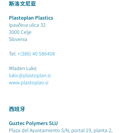
斯洛文尼亚
Plastoplan Plastics
Ipavčeva ulica 32
3000
Celje
Slovenia
Tel:
+(386) 40 586408
Mladen Lukic
lukic@plastoplan.si
www.plastoplan.si
西班牙
Guztec Polymers SLU
Plaza del Ayuntamiento S/N, portal 19, planta 2,