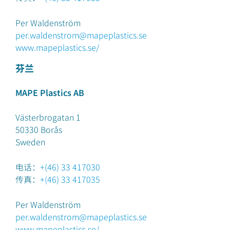
Per Waldenström
per.waldenstrom@mapeplastics.se
www.mapeplastics.se/
芬兰
MAPE Plastics AB
Västerbrogatan 1
50330
Borås
Sweden
电话：
+(46) 33 417030
传真：
+(46) 33 417035
Per Waldenström
per.waldenstrom@mapeplastics.se
www.mapeplastics.se/