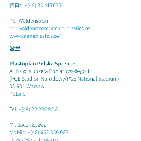
传真：
+(46) 33 417035
Per Waldenström
per.waldenstrom@mapeplastics.se
www.mapeplastics.se/
波兰
Plastoplan Polska Sp. z o.o.
Al. Księcia Józefa Poniatowskiego 1
(PGE Stadion Narodowy/PGE National Stadium)
03-901
Warsaw
Poland
Tel:
+(48) 22 295 92 31
Mr. Jacek Łyżwa
Mobile:
+(48) 663 066 033
j.lyzwa@plastoplan.pl