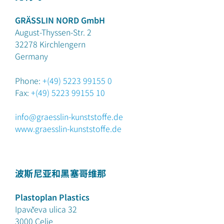
GRÄSSLIN NORD GmbH
August-Thyssen-Str. 2
32278
Kirchlengern
Germany
Phone:
+(49) 5223 99155 0
Fax:
+(49) 5223 99155 10
info@graesslin-kunststoffe.de
www.graesslin-kunststoffe.de
波斯尼亚和黑塞哥维那
Plastoplan Plastics
Ipavčeva ulica 32
3000 Celje