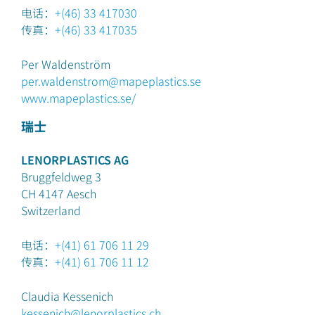
电话：
+(46) 33 417030
传真：
+(46) 33 417035
Per Waldenström
per.waldenstrom@mapeplastics.se
www.mapeplastics.se/
瑞士
LENORPLASTICS AG
Bruggfeldweg 3
CH 4147
Aesch
Switzerland
电话：
+(41) 61 706 11 29
传真：
+(41) 61 706 11 12
Claudia Kessenich
kessenich@lenorplastics.ch