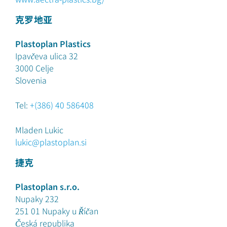
克罗地亚
Plastoplan Plastics
Ipavčeva ulica 32
3000 Celje
Slovenia
Tel:
+(386) 40 586408
Mladen Lukic
lukic@plastoplan.si
捷克
Plastoplan s.r.o.
Nupaky 232
251 01
Nupaky u Říčan
Česká republika