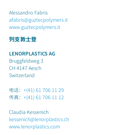
Alessandro Fabris
afabris@guztecpolymers.it
www.guztecpolymers.it
列支敦士登
LENORPLASTICS AG
Bruggfeldweg 3
CH 4147
Aesch
Switzerland
电话：
+(41) 61 706 11 29
传真：
+(41) 61 706 11 12
Claudia Kessenich
kessenich@lenorplastics.ch
www.lenorplastics.com