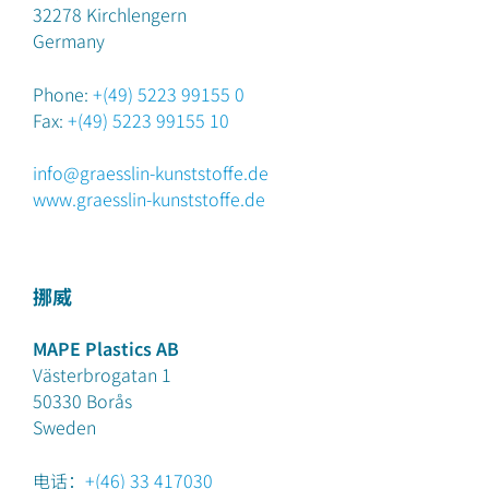
32278
Kirchlengern
Germany
Phone:
+(49) 5223 99155 0
Fax:
+(49) 5223 99155 10
info@graesslin-kunststoffe.de
www.graesslin-kunststoffe.de
挪威
MAPE Plastics AB
Västerbrogatan 1
50330
Borås
Sweden
电话：
+(46) 33 417030