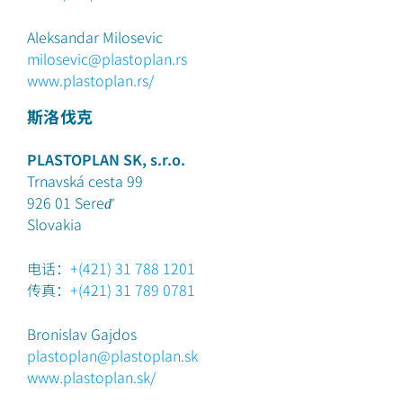
Aleksandar Milosevic
milosevic@plastoplan.rs
www.plastoplan.rs/
斯洛伐克
PLASTOPLAN SK, s.r.o.
Trnavská cesta 99
926 01
Sereď
Slovakia
电话：
+(421) 31 788 1201
传真：
+(421) 31 789 0781
Bronislav Gajdos
plastoplan@plastoplan.sk
www.plastoplan.sk/