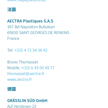
法国
AECTRA Plastiques S.A.S
367 Bd Napoléon Bullukian
69830 SAINT GEORGES DE RENEINS
France
Tel:
+(33) 4 72 54 36 42
Bruno Thomasset
Mobile:
+(33) 6 49 00 49 77
thomasset@aectra.fr
www.aectra.fr
德国
GRÄSSLIN SÜD GmbH
Auf Herdenen 25