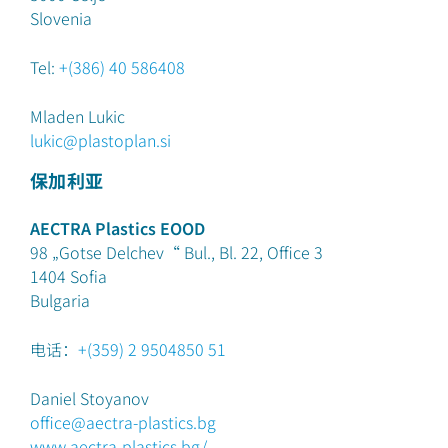
Slovenia
Tel:
+(386) 40 586408
Mladen Lukic
lukic@plastoplan.si
保加利亚
AECTRA Plastics EOOD
98 „Gotse Delchev“ Bul., Bl. 22, Office 3
1404
Sofia
Bulgaria
电话：
+(359) 2 9504850 51
Daniel Stoyanov
office@aectra-plastics.bg
www.aectra-plastics.bg/