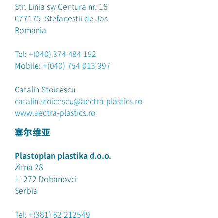
Str. Linia sw Centura nr. 16
077175
Stefanestii de Jos
Romania
Tel:
+(040) 374 484 192
Mobile:
+(040) 754 013 997
Catalin Stoicescu
catalin.stoicescu@aectra-plastics.ro
www.aectra-plastics.ro
塞尔维亚
Plastoplan plastika d.o.o.
Žitna 28
11272
Dobanovci
Serbia
Tel:
+(381) 62 212549