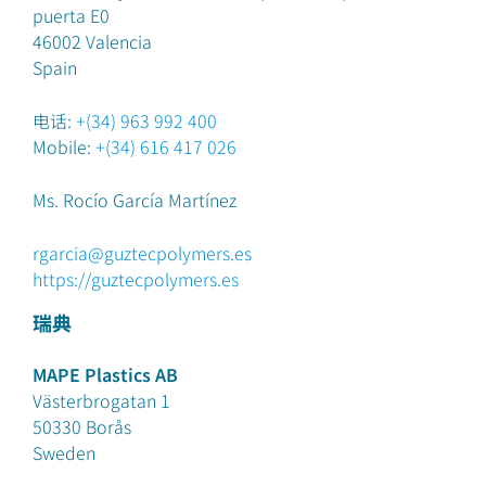
puerta E0
46002
Valencia
Spain
电话:
+(34) 963 992 400
Mobile:
+(34) 616 417 026
Ms. Rocío García Martínez
rgarcia@guztecpolymers.es
https://guztecpolymers.es
瑞典
MAPE Plastics AB
Västerbrogatan 1
50330
Borås
Sweden