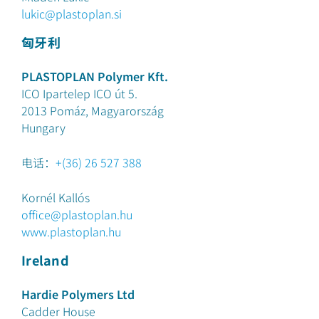
lukic@plastoplan.si
匈牙利
PLASTOPLAN Polymer Kft.
ICO Ipartelep ICO út 5.
2013
Pomáz, Magyarország
Hungary
电话：
+(36) 26 527 388
Kornél Kallós
office@plastoplan.hu
www.plastoplan.hu
Ireland
Hardie Polymers Ltd
Cadder House