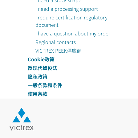
I need a stock shape
I need a processing support
I require certification regulatory
document
I have a question about my order
Regional contacts
VICTREX PEEK供应商
Cookie政策
反现代奴役法
隐私政策
一般条款和条件
使用条款