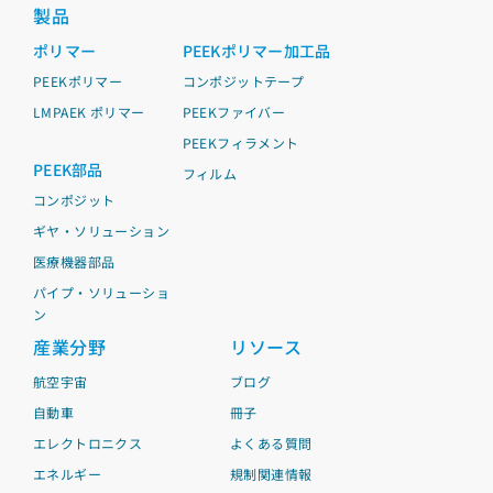
製品
ポリマー
PEEKポリマー加工品
PEEKポリマー
コンポジットテープ
LMPAEK ポリマー
PEEKファイバー
PEEKフィラメント
PEEK部品
フィルム
コンポジット
ギヤ・ソリューション
医療機器部品
パイプ・ソリューショ
ン
産業分野
リソース
航空宇宙
ブログ
自動車
冊子
エレクトロニクス
よくある質問
エネルギー
規制関連情報