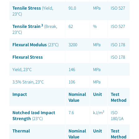
Tensile Stress
(Yield,
91.0
MPa
ISO 527
23°C)
3
Tensile Strain
(Break,
62
%
ISO 527
23°C)
Flexural Modulus
(23°C)
3200
MPa
ISO 178
Flexural Stress
ISO 178
Yield, 23°C
146
MPa
3.5% Strain, 23°C
106
MPa
Impact
Nominal
Unit
Test
Value
Method
Notched Izod Impact
7.6
kJ/m²
ISO
Strength
(23°C)
180/1A
Thermal
Nominal
Unit
Test
Value
Method