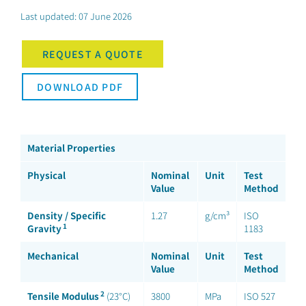
Last updated: 07 June 2026
REQUEST A QUOTE
DOWNLOAD PDF
Material Properties
Physical
Nominal
Unit
Test
Value
Method
Density / Specific
1.27
g/cm³
ISO
1
Gravity
1183
Mechanical
Nominal
Unit
Test
Value
Method
2
Tensile Modulus
(23°C)
3800
MPa
ISO 527