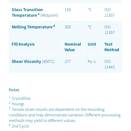
Glass Transition
156
°C
ISO
4
Temperature
(Midpoint)
11357
4
Melting Temperature
303
°C
ISO
11357
Fill Analysis
Nominal
Unit
Test
Value
Method
Shear Viscosity
(400°C)
277
Pa·s
ISO
11443
Notes
1
Crystalline
2
Youngs
3
Tensile strain results are dependent on the moulding
conditions and may demonstrate variation. Different processing
methods may yield to different values.
4
2nd Cycle