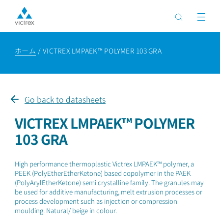
ホーム
VICTREX LMPAEK™ POLYMER 103 GRA
Go back to datasheets
VICTREX LMPAEK™ POLYMER
103 GRA
High performance thermoplastic Victrex LMPAEK™ polymer, a
PEEK (PolyEtherEtherKetone) based copolymer in the PAEK
(PolyArylEtherKetone) semi crystalline family. The granules may
be used for additive manufacturing, melt extrusion processes or
process development such as injection or compression
moulding. Natural/ beige in colour.