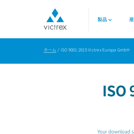
製品
産
ビクトレックスに
ポリマー
航空宇宙
各種資料
て
ホーム
ISO 9001:2015 Victrex Europa GmbH
450G™ PEEK
エンジン
技術的データシー
パーパス
PEEKポリマー
インテリア
技術ガイド
供給安定性
LMPAEK ポリマー
構造部品
オンラインセミナ
品質
論文
サステナビリティ
ISO 
エネルギー
ビクトレックス・
ノロジー
石油ガス
再生可能エネルギ
Your download sho