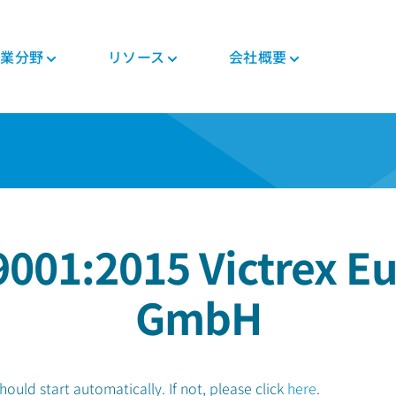
業分野
リソース
会社概要
つい
ニュース・イベント
PEEK加工品
自動車
各種資料
PEEK製部品
エレクトロニクス
規制関連
投資家
ト
コンポジットテープ
シャシ
ブログ
コンポジット
モバイル機器
証明書
キャリア
PEEKファイバー
モータ・ソリューシ
冊子
ギヤ・ソリューショ
生活家電
MSDS
ョン
ン
ー
PEEKフィラメント
よくある質問
半導体製造工程
規制関連
エンジン&トランスミ
医療用機器
PEEKフィルム
ッション
9001:2015 Victrex E
パイプ・ソリューシ
医療
テク
ョン
一般工業
人体内用途（インプ
GmbH
ラント）
ー
食品接触用途
人体外用途
製造装置
ロボット・製造自動
化
uld start automatically. If not, please click
here
.