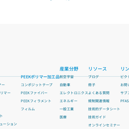
産業分野
リソース
リ
PEEKポリマー加工品
航空宇宙
ブログ
ビク
マー
コンポジットテープ
自動車
冊子
お問
 ポリマー
PEEKファイバー
エレクトロニクス
よくある質問
サブ
PEEKフィラメント
エネルギー
規制関連情報
PFA
フィルム
一般工業
技術的データシート
ト
医療
技術ガイド
ューション
オンラインセミナー