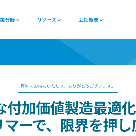
業分野
リソース
会社概要
つい
ニュース・イベント
PEEK加工品
自動車
各種資料
PEEK製部品
エレクトロニクス
規制関連
投資家
ト
コンポジットテープ
シャシ
ブログ
コンポジット
モバイル機器
証明書
キャリア
PEEKファイバー
モータ・ソリューシ
冊子
ギヤ・ソリューショ
生活家電
MSDS
ョン
ン
ー
PEEKフィラメント
よくある質問
半導体製造工程
規制関連
エンジン&トランスミ
医療用機器
PEEKフィルム
ッション
パイプ・ソリューシ
興味をお持ちいただき、ありがとうございます。
医療
テク
ョン
一般工業
人体内用途（インプ
な付加価値製造最適化P
ラント）
ー
食品接触用途
人体外用途
製造装置
リマーで、限界を押し
ロボット・製造自動
化