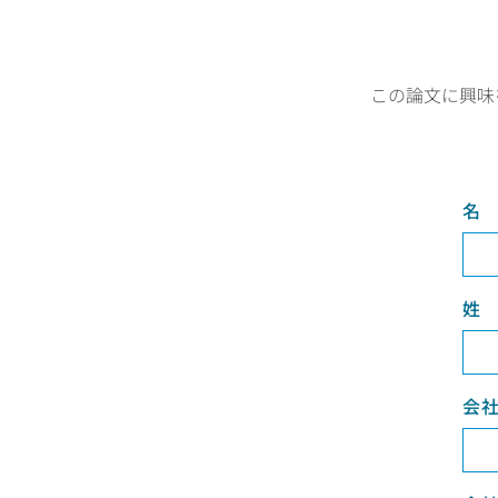
この論文に興味
名
姓
会