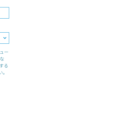
ュー
な
する
い。