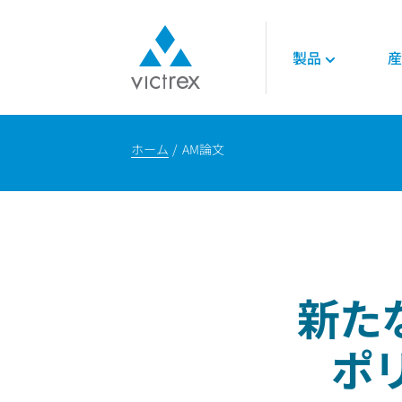
製品
産
ビクトレックスに
ポリマー
航空宇宙
各種資料
て
ホーム
AM論文
450G™ PEEK
エンジン
技術的データシー
パーパス
PEEKポリマー
インテリア
技術ガイド
供給安定性
LMPAEK ポリマー
構造部品
オンラインセミナ
品質
論文
サステナビリティ
エネルギー
ビクトレックス・
ノロジー
石油ガス
新た
再生可能エネルギ
ポ