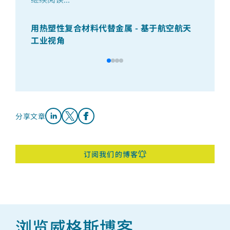
用热塑性复合材料代替金属 - 基于航空航天
电
工业视角
分享文章
Share on LinkedIn
Share on X
Share on Facebook
订阅我们的博客
浏览威格斯博客