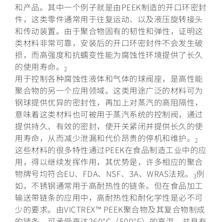
和产品。其中一个例子就是由PEEK制造的开口环密封
件，这类零件通常用于往复运动、以及液压旋转接头
和传动装置。由于聚合物固有的韧性和弹性，证明这
类材料非常可靠，安装后的开口环密封件不会发生破
损，而高强度和抗蠕变性能为腐蚀性环境提供了长久
的使用寿命。
2
用于控制各种腐蚀性液体和气体的球阀座，是高性能
聚合物的另一个应用领域。这类用途广泛的材料可为
钢球提供优异的密封性，再加上对蒸汽的高阻隔性，
意味着这类材料也可被用于蒸汽系统的控制阀，通过
提供持久、有效的密封，使开关紧闭并提供长久的使
用寿命，从而减少泄漏和代价昂贵的停机和维护。
2
这些材料的很多特性通过PEEK在食品制造工业中的应
用，得以继续发挥作用，其优势是，许多相应的聚合
物牌号均符合EU、FDA、NSF、3A、WRAS法规。
例
3
如，不锈钢通常用于高耐热性的链条。但在食品加工
输送带链条的应用中，高耐热性和耐化学性是必不可
少的要求。由VICTREX™ PEEK聚合物及其复合物制成
的链条，可承受高达260°C（500°F）的高温，并具有