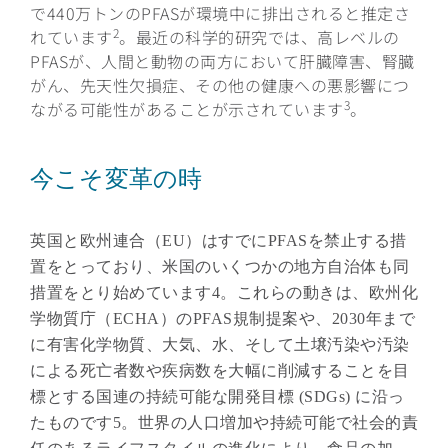
で440万トンのPFASが環境中に排出されると推定さ
2
れています
。最近の科学的研究では、高レベルの
PFASが、人間と動物の両方において肝臓障害、腎臓
がん、先天性欠損症、その他の健康への悪影響につ
3
ながる可能性があることが示されています
。
今こそ変革の時
英国と欧州連合（EU）はすでにPFASを禁止する措
置をとっており、米国のいくつかの地方自治体も同
措置をとり始めています4。これらの動きは、欧州化
学物質庁（ECHA）のPFAS規制提案や、2030年まで
に有害化学物質、大気、水、そして土壌汚染や汚染
による死亡者数や疾病数を大幅に削減することを目
標とする国連の持続可能な開発目標 (SDGs) に沿っ
たものです5。世界の人口増加や持続可能で社会的責