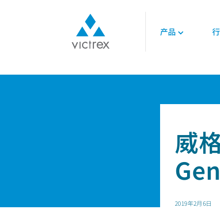
产品
行
关于威格斯
聚合物
航空航天
技术
首页
新闻
威格斯通过 Surface Generati
使命
450G™ PEEK | 威
发动机
技术数据表
供应保障
PEEK聚合物
内饰
技术指南
质量
LMPAEK 聚合物
结构件
网络研讨会
可持续发展
威格
白皮书
专业技术知识
能源
Ge
石油和天然气
可再生能源
LNG与氢能
2019年2月6日