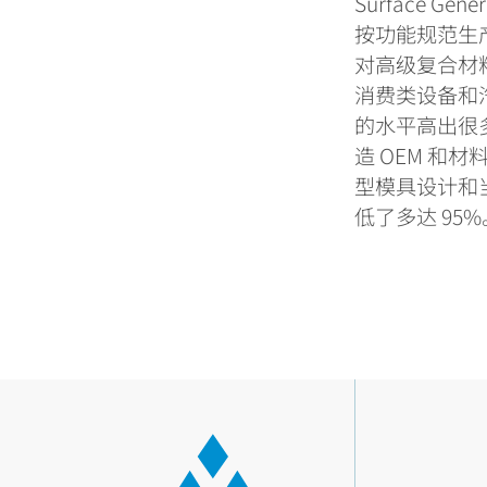
Surface Gene
按功能规范生
对高级复合材
消费类设备和
的水平高出很
造
OEM
和材
型模具设计和
低了多达
95%