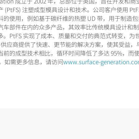
ration
成立于
2002
年，总部位于英国，旨在开发和商
产
(PtFS)
注塑成型模具设计和技术。公司客户使用
Pt
料的使用，例如基于碳纤维的热塑
UD
带，用于制造包
汽车部件在内的众多产品，其效率比传统模具设计和
多。
PtFS
实现了成本、质量和交付的典范式转变，为
料供应商提供了快速、更节能的解决方案，使其受益，
当前的成型技术相比，循环时间降低了多达
95%
，而
。如需更多信息
，
请访问
www.surface-generation.c