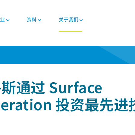
业
资料
关于我们
新闻与活动
PEEK材料形态
汽车
教育
PEEK部件
电子
法规
on 投资最先进技术
投资者
格斯
复合带材
底盘
博客
复合材料解决方案
消费电子
证书
职业发展
PEEK 纤维
威格斯电机解决方案
手册
齿轮解决方案
家用电器
MSDS
PEEK 线材
变速箱和发动机
常见问题
医疗器械部件
半导体
法规
斯通过 Surface
PEEK 薄膜
管材解决方案
工业
医疗
neration 投资最先
食品接触
植入物
工业设备
非植入物
机器人和自动化