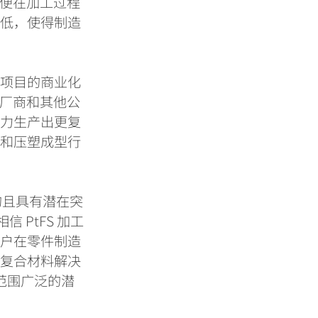
便在加工过程
降低，使得制造
求项目的商业化
厂商和其他公
能力生产出更复
塑和压塑成型行
的且具有潜在突
相信
PtFS
加工
客户在零件制造
天复合材料解决
范围广泛的潜