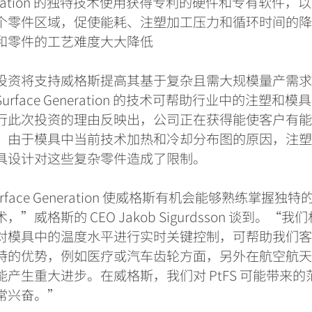
ration
的独特技术使用获得专利的硬件和专有软件，以
个零件区域，促使能耗、注塑加工压力和循环时间的
和零件的工艺难度大大降低
投资将支持威格斯提高其基于复杂且需大规模量产需
Surface Generation
的技术可帮助行业中的注塑和模具
行此次投资的理由反映出，公司正在获得能使客户有
。由于模具中当前技术加热和冷却分布图的原因，注
具设计对这些复杂零件造成了限制。
rface Generation
使威格斯有机会能够熟练掌握独特
术，
”
威格斯的
CEO Jakob Sigurdsson
谈到。
“
我们
对模具中的温度水平进行实时关键控制，可帮助我们
特的优势，例如医疗或汽车齿轮方面，另外在航空航
能产生重大进步。在威格斯，我们对
PtFS
可能带来的
常兴奋。
”