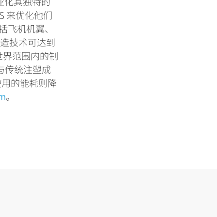
业化其独特的
FS
来优化他们
括飞机机翼、
制造技术可达到
世界范围内的制
与传统注塑成
使用的能耗则降
om
。