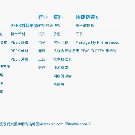
行业
资料
快捷链接s
PEEK材料形态
航空航天
博客
关于威格斯
物
复合带材
汽车
手册
联系
聚合物
PEEK 纤维
电子
常见问题
Manage My Preferences
PEEK 丝材
能源
法规合规信息
无 PFAS 的 PEEK 聚合物
PEEK 薄膜
工业
技术数据表
决方案
医疗
技术指南
案
网络研讨会
件
白皮书
案
反现代奴役声明
网站地图
victrexplc.com
invibio.com