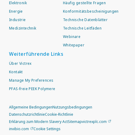
Elektronik
Häufig gestellte Fragen
Energie
Konformitätsbescheinigungen
Industrie
Technische Datenblätter
Medizintechnik
Technische Leitfäden
Webinare
Whitepaper
Weiterführende Links
Über Victrex
Kontakt
Manage My Preferences
PFAS-freie PEEK Polymere
Allgemeine Bedingungen
Nutzungsbedingungen
Datenschutzrichtlinie
Cookie-Richtlinie
Erklärung zum Modern Slavery Act
Sitemap
victrexplc.com
invibio.com
Cookie Settings