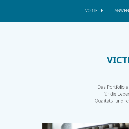
Start
Branchen
Industrie
Lebensmitt
VORTEILE
ANWEN
VICT
Das Portfolio 
für die Lebe
Qualitäts- und r