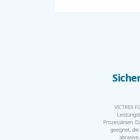
Siche
VICTREX FG
Leistungsb
Prozesslinien. D
geeignet, die
abrasive,