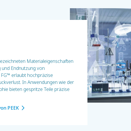
gezeichneten Materialeigenschaften
ng und Endnutzung von
 FG™ erlaubt hochpräzise
ckverlust. In Anwendungen wie der
ie bieten gespritze Teile präzise
von PEEK