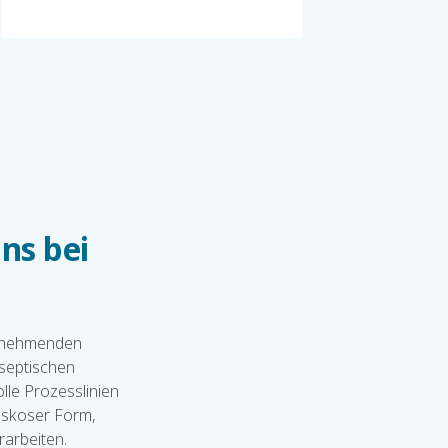
ns bei
zunehmenden
aseptischen
lle Prozesslinien
viskoser Form,
rarbeiten.