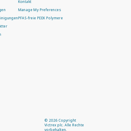
Kontakt
agen
Manage My Preferences
inigungen
PFAS-freie PEEK Polymere
tter
n
©
2026
Copyright
Victrex plc. Alle Rechte
vorbehalten.