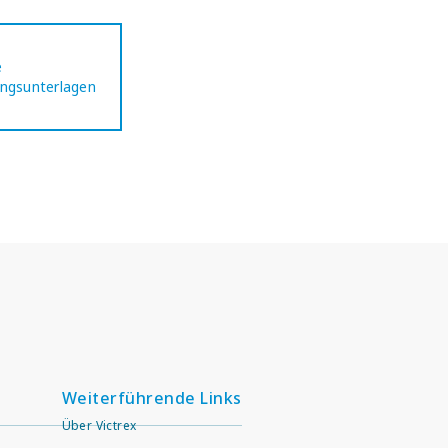
e
rungsunterlagen
Weiterführende Links
Über Victrex