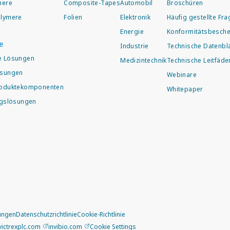
mere
Composite-Tapes
Automobil
Broschüren
lymere
Folien
Elektronik
Häufig gestellte Fr
Energie
Konformitätsbesche
e
Industrie
Technische Datenblä
e Lösungen
Medizintechnik
Technische Leitfäde
ösungen
Webinare
roduktekomponenten
Whitepaper
ngslösungen
ungen
Datenschutzrichtlinie
Cookie-Richtlinie
victrexplc.com
invibio.com
Cookie Settings