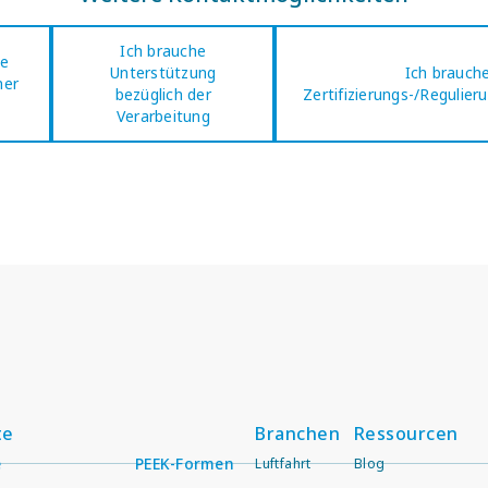
Ich brauche
ne
Unterstützung
Ich brauch
ner
bezüglich der
Zertifizierungs-/Regulie
Verarbeitung
te
Branchen
Ressourcen
e
PEEK-Formen
Luftfahrt
Blog