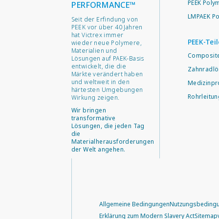
PEEK Poly
PERFORMANCE™
LMPAEK Po
Seit der Erfindung von
PEEK vor über 40 Jahren
hat Victrex immer
PEEK-Teil
wieder neue Polymere,
Materialien und
Composit
Lösungen auf PAEK-Basis
entwickelt, die die
Zahnradl
Märkte verändert haben
und weltweit in den
Medizinp
härtesten Umgebungen
Rohrleitu
Wirkung zeigen.
Wir bringen
transformative
Lösungen, die jeden Tag
die
Materialherausforderungen
der Welt angehen.
Allgemeine Bedingungen
Nutzungsbeding
Erklärung zum Modern Slavery Act
Sitemap