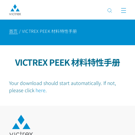
首页
VICTREX PEEK 材料特性手册
VICTREX PEEK 材料特性手册
Your download should start automatically. If not,
please click
here
.