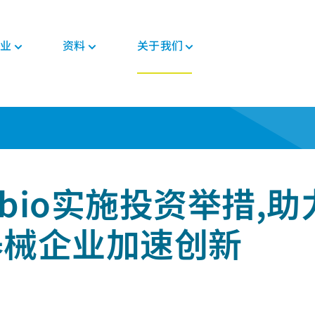
业
资料
关于我们
新闻与活动
PEEK材料形态
汽车
教育
PEEK部件
电子
法规
器械企业加速创新
投资者
格斯
复合带材
底盘
博客
复合材料解决方案
消费电子
证书
职业发展
PEEK 纤维
威格斯电机解决方案
手册
齿轮解决方案
家用电器
MSDS
PEEK 线材
变速箱和发动机
常见问题
医疗器械部件
半导体
法规
vibio实施投资举措,
PEEK 薄膜
管材解决方案
工业
医疗
器械企业加速创新
食品接触
植入物
工业设备
非植入物
机器人和自动化