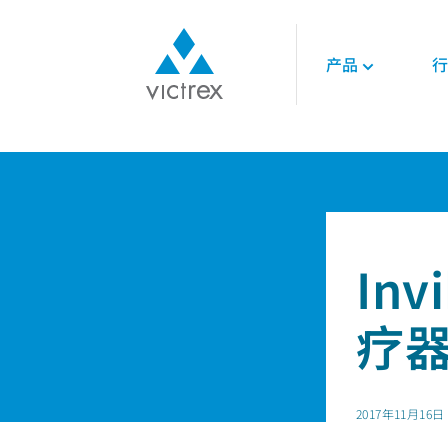
产品
行
关于威格斯
聚合物
航空航天
技术
首页
新闻
Invibio实施投资举措,助力医疗
使命
450G™ PEEK | 威
发动机
技术数据表
供应保障
PEEK聚合物
内饰
技术指南
质量
LMPAEK 聚合物
结构件
网络研讨会
可持续发展
In
白皮书
专业技术知识
能源
疗
石油和天然气
可再生能源
LNG与氢能
2017年11月16日