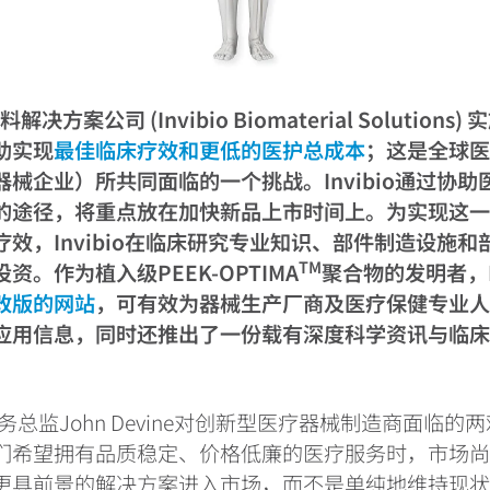
料解决方案公司 (Invibio Biomaterial Solution
助实现
最佳临床疗效和更低的医护总成本
；这是全球
械企业）所共同面临的一个挑战。Invibio通过协助
的途径，将重点放在加快新品上市时间上。为实现这
效，Invibio在临床研究专业知识、部件制造设施和
TM
资。作为植入级PEEK-OPTIMA
聚合物的发明者，I
改版的网站
，可有效为器械生产厂商及医疗保健专业人
应用信息，同时还推出了一份载有深度科学资讯与临
医疗业务总监John Devine对创新型医疗器械制造商面临
们希望拥有品质稳定、价格低廉的医疗服务时，市场
更具前景的解决方案进入市场，而不是单纯地维持现