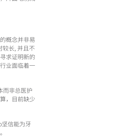
”的概念并非易
较长, 并且不
在寻求证明新的
械行业面临着一
成本而非总医护
计算，目前缺少
io坚信能为牙
益。