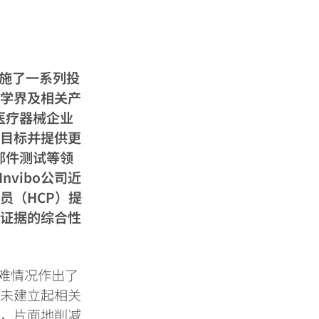
s) 实施了一系列投
医学界及相关产
医疗器械企业
一目标并提供更
部件测试等领
nvibo公司近
员（HCP）提
床证据的综合性
的两难情况作出了
尚未建立起相关
状，片面地削减