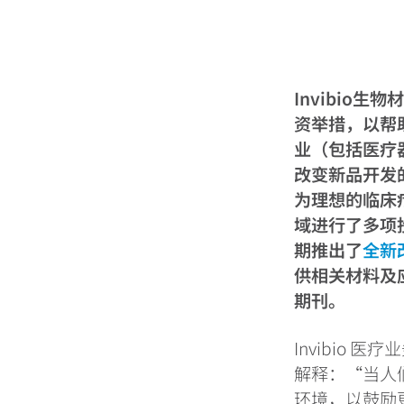
Invibio生物材
资举措，以帮
业（包括医疗器
改变新品开发
为理想的临床疗
域进行了多项投
期推出了
全新
供相关材料及
期刊。
Invibio 
解释：“当人
环境，以鼓励