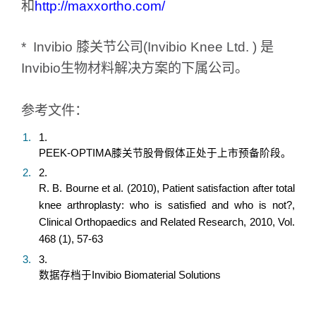
和
http://maxxortho.com/
*
Invibio
膝关节公司
(Invibio Knee Ltd. )
是
Invibio
生物材料解决方案的下属公司。
参考文件：
PEEK-OPTIMA
膝关节股骨假体正处于上市预备阶段。
R. B. Bourne et al. (2010), Patient satisfaction after total
knee arthroplasty: who is satisfied and who is not?,
Clinical Orthopaedics and Related Research, 2010, Vol.
468 (1), 57-63
数据存档于
Invibio Biomaterial Solutions