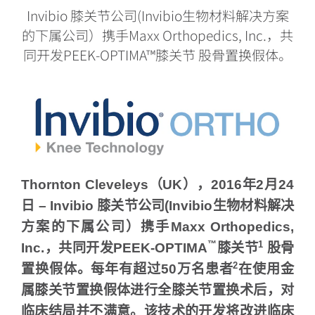
Invibio 膝关节公司(Invibio生物材料解决方案
的下属公司）携手Maxx Orthopedics, Inc.，共
同开发PEEK-OPTIMA™膝关节 股骨置换假体。
Thornton Cleveleys
（
UK
），
2016
年
2
月
2
4
日
–
Invibio
膝关节公司
(Invibio
生物材料解决
方案的下属公司）携手
Maxx Orthopedics,
™
1
Inc.
，共同开发
PEEK-OPTIMA
膝关节
股骨
2
置换假体。每年有超过
50
万名患者
在使用金
属膝关节置换假体进行全膝关节置换术后，对
临床结局并不满意。该技术的开发
将改进临床