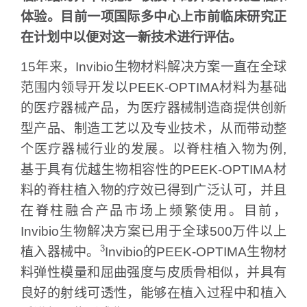
体验
。目前一项国际多中心上市前临床研究正
在计划中以便对这一新技术进行评估。
15
年来，
Invibio
生物材料解决方案
一直在全球
范围内领导开发以
PEEK-OPTIMA
材料为基础
的医疗器械产品，为医疗器械制造商提供创新
型产品、制造工艺以及专业技术，从而带动整
个医疗器械行业的发展。以脊柱植入物为例
,
基于具有优越生物相容性的
PEEK-OPTIMA
材
料的脊柱植入物的疗效已得到广泛认可，并且
在脊柱融合产品市场上频繁使用。目前，
Invibio
生物解决方案已用于全球
500
万件以上
3
植入器械中。
Invibio
的
PEEK-OPTIMA
生物材
料弹性模量和屈曲强度与皮质骨相似，并具有
良好的射线可透性，能够在植入过程中和植入