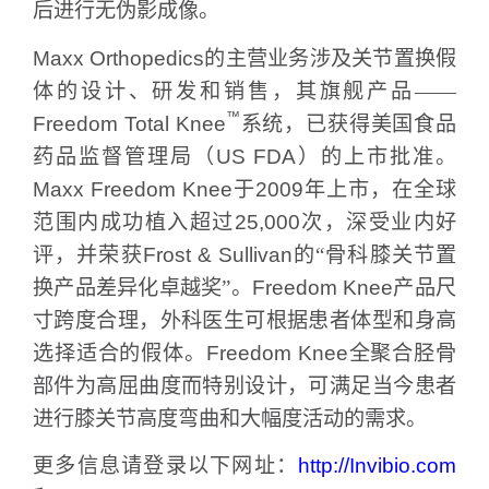
后进行无伪影成像。
Maxx Orthopedics
的主营业务涉及关节置换假
体的设计、研发和销售，其旗舰产品——
™
Freedom Total Knee
系统，已获得美国食品
药品监督管理局（
US FDA
）的上市批准。
Maxx Freedom Knee
于
2009
年上市，在全球
范围内成功植入超过
25,000
次，深受业内好
评，并荣获
Frost & Sullivan
的“骨科膝关节置
换产品差异化卓越奖”。
Freedom Knee
产品尺
寸跨度合理，外科医生可根据患者体型和身高
选择适合的假体。
Freedom Knee
全聚合胫骨
部件为高屈曲度而特别设计，可满足当今患者
进行膝关节高度弯曲和大幅度活动的需求。
更多信息请登录以下网址：
http://Invibio.com