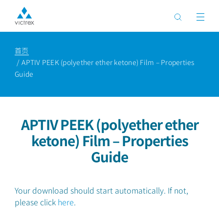
首页
APTIV PEEK (polyether ether ketone) Film – Properties
Guide
APTIV PEEK (polyether ether
ketone) Film – Properties
Guide
Your download should start automatically. If not,
please click
here
.