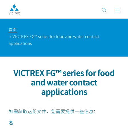
首页
VICTREX FG™ series for food and water contact
applications
VICTREX FG™ series for food
and water contact
applications
如需获取这份文件，您需要提供一些信息：
名