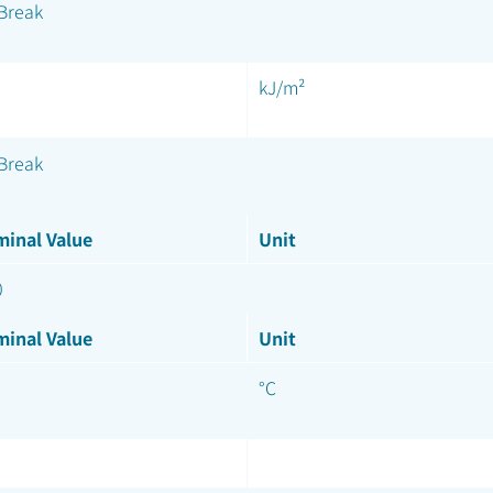
Break
kJ/m²
Break
inal Value
Unit
0
inal Value
Unit
°C