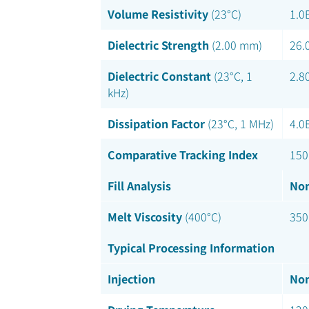
Volume Resistivity
(23°C)
1.0
Dielectric Strength
(2.00 mm)
26.
Dielectric Constant
(23°C, 1
2.8
kHz)
Dissipation Factor
(23°C, 1 MHz)
4.0
Comparative Tracking Index
150
Fill Analysis
Nom
Melt Viscosity
(400°C)
350
Typical Processing Information
Injection
Nom