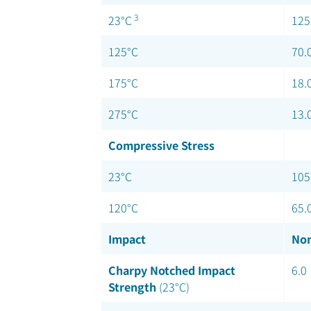
3
23°C
125
125°C
70.
175°C
18.
275°C
13.
Compressive Stress
23°C
105
120°C
65.
Impact
Nom
Charpy Notched Impact
6.0
Strength
(23°C)