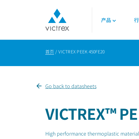
产品
行
关于威格斯
聚合物
航空航天
技术
首页
VICTREX PEEK 450FE20
使命
450G™ PEEK | 威
发动机
技术数据表
供应保障
PEEK聚合物
内饰
技术指南
质量
LMPAEK 聚合物
结构件
网络研讨会
可持续发展
白皮书
Go back to datasheets
专业技术知识
能源
石油和天然气
VICTREX™ PE
可再生能源
LNG与氢能
High performance thermoplastic material