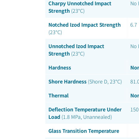
Charpy Unnotched Impact
No 
Strength
(23°C)
Notched Izod Impact Strength
6.7
(23°C)
Unnotched Izod Impact
No 
Strength
(23°C)
Hardness
Nom
Shore Hardness
(Shore D, 23°C)
81.
Thermal
Nom
Deflection Temperature Under
150
Load
(1.8 MPa, Unannealed)
Glass Transition Temperature