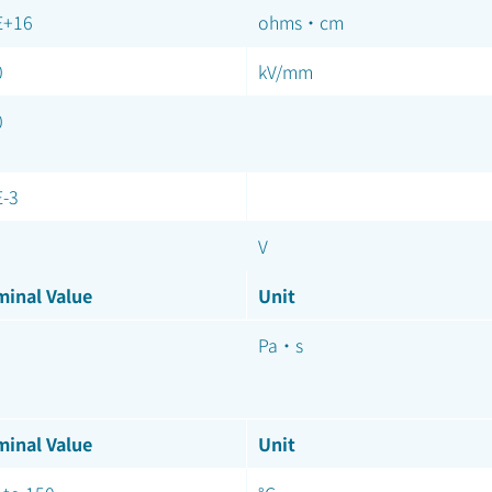
E+16
ohms·cm
0
kV/mm
0
E-3
V
inal Value
Unit
Pa·s
inal Value
Unit