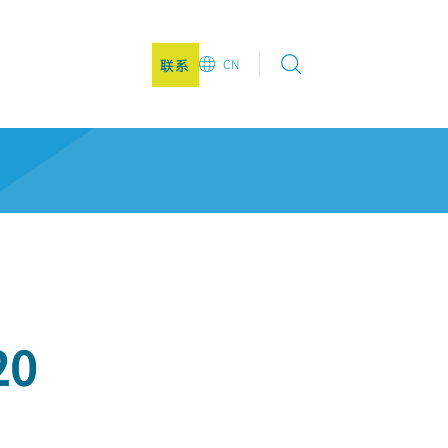
联系
CN
EN
DE
CN
JA
KO
20