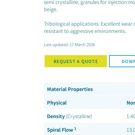
semi crystalline, granules for injection m
beige.
Tribological applications. Excellent wear r
resistant to aggressive environments.
Last updated: 17 March 2026
REQUEST A QUOTE
DOWN
Material Properties
Physical
Nom
Density
(Crystalline)
1.4
1
Spiral Flow
13.