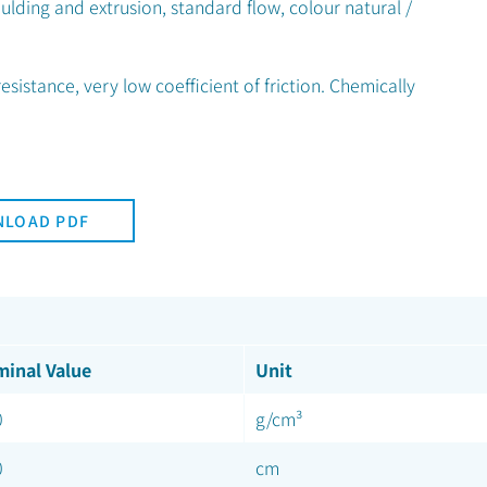
oulding and extrusion, standard flow, colour natural /
esistance, very low coefficient of friction. Chemically
LOAD PDF
inal Value
Unit
0
g/cm³
0
cm