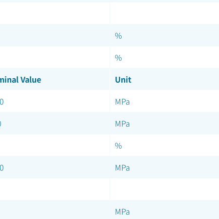
%
%
inal Value
Unit
0
MPa
0
MPa
%
0
MPa
MPa