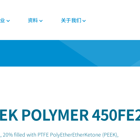
业
资料
关于我们
新闻与活动
PEEK材料形态
汽车
教育
PEEK部件
电子
法规
投资者
格斯
复合带材
底盘
博客
复合材料解决方案
消费电子
证书
职业发展
PEEK 纤维
威格斯电机解决方案
手册
齿轮解决方案
家用电器
MSDS
PEEK 线材
变速箱和发动机
常见问题
医疗器械部件
半导体
法规
PEEK 薄膜
管材解决方案
工业
医疗
食品接触
植入物
EK POLYMER 450FE
工业设备
非植入物
机器人和自动化
, 20% filled with PTFE PolyEtherEtherKetone (PEEK),