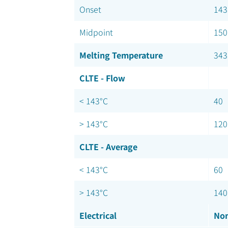
Onset
143
Midpoint
150
Melting Temperature
343
CLTE - Flow
< 143°C
40
> 143°C
120
CLTE - Average
< 143°C
60
> 143°C
140
Electrical
Nom