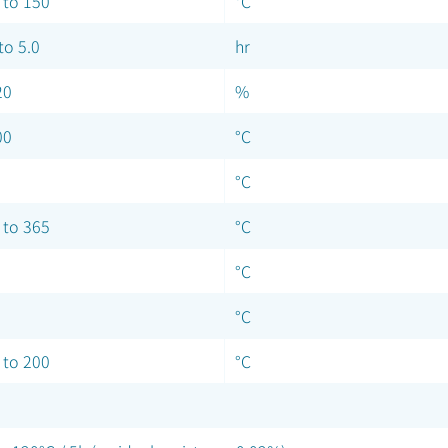
 to 150
°C
to 5.0
hr
20
%
00
°C
°C
 to 365
°C
°C
°C
 to 200
°C