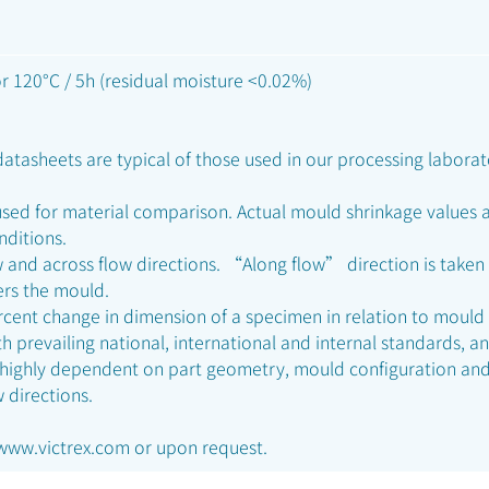
r 120°C / 5h (residual moisture <0.02%)
atasheets are typical of those used in our processing laborat
sed for material comparison. Actual mould shrinkage values 
nditions.
 and across flow directions. “Along flow” direction is taken 
ers the mould.
rcent change in dimension of a specimen in relation to mould
 prevailing national, international and internal standards, a
 highly dependent on part geometry, mould configuration and
w directions.
 www.victrex.com or upon request.