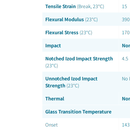
Tensile Strain
(Break, 23°C)
15
Flexural Modulus
(23°C)
390
Flexural Stress
(23°C)
170
Impact
Nom
Notched Izod Impact Strength
4.5
(23°C)
Unnotched Izod Impact
No 
Strength
(23°C)
Thermal
Nom
Glass Transition Temperature
Onset
143