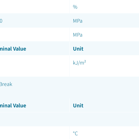
%
0
MPa
MPa
inal Value
Unit
kJ/m²
Break
inal Value
Unit
°C