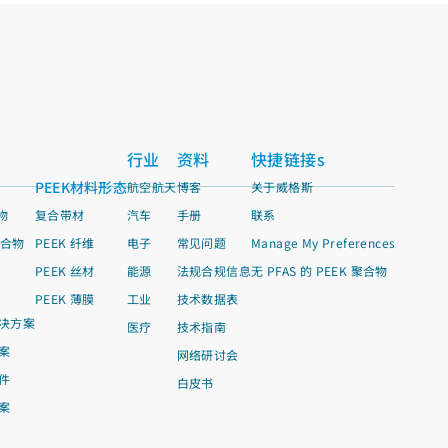
行业
资料
快捷链接s
PEEK材料形态
航空航天
博客
关于威格斯
物
复合带材
汽车
手册
联系
聚合物
PEEK 纤维
电子
常见问题
Manage My Preferences
PEEK 丝材
能源
法规合规信息
无 PFAS 的 PEEK 聚合物
PEEK 薄膜
工业
技术数据表
决方案
医疗
技术指南
案
网络研讨会
件
白皮书
案