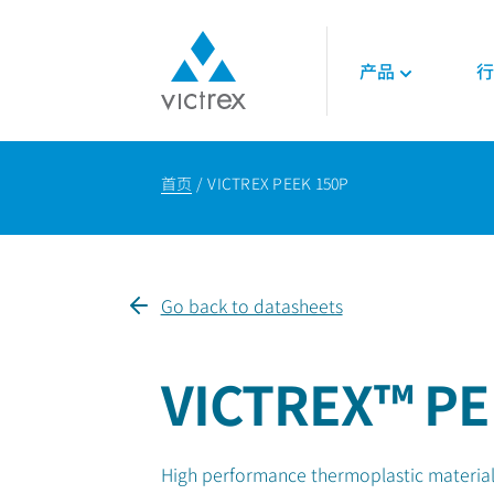
产品
行
关于威格斯
聚合物
航空航天
技术
首页
VICTREX PEEK 150P
使命
450G™ PEEK | 威
发动机
技术数据表
供应保障
PEEK聚合物
内饰
技术指南
质量
LMPAEK 聚合物
结构件
网络研讨会
可持续发展
白皮书
Go back to datasheets
专业技术知识
能源
石油和天然气
VICTREX™ PE
可再生能源
LNG与氢能
High performance thermoplastic material