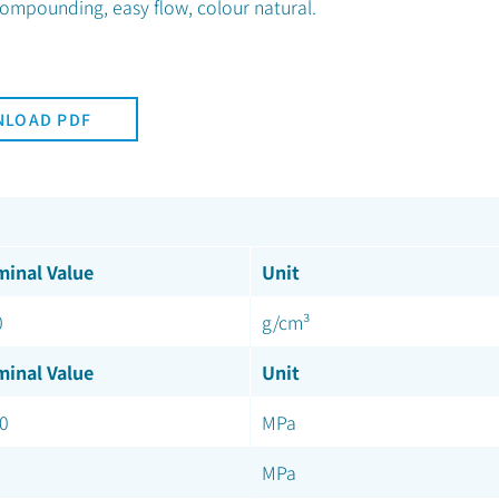
compounding, easy flow, colour natural.
LOAD PDF
inal Value
Unit
0
g/cm³
inal Value
Unit
0
MPa
MPa