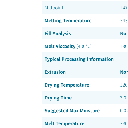
Midpoint
147
Melting Temperature
343
Fill Analysis
Nom
Melt Viscosity
(400°C)
130
Typical Processing Information
Extrusion
Nom
Drying Temperature
120
Drying Time
3.0 
Suggested Max Moisture
0.0
Melt Temperature
380