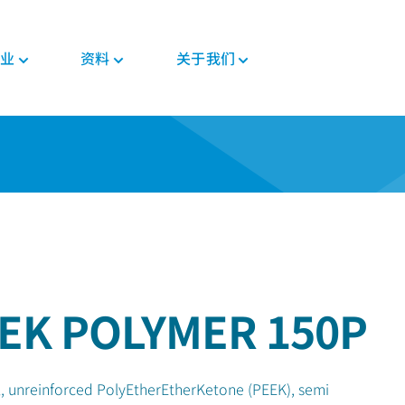
业
资料
关于我们
新闻与活动
PEEK材料形态
汽车
教育
PEEK部件
电子
法规
投资者
格斯
复合带材
底盘
博客
复合材料解决方案
消费电子
证书
职业发展
PEEK 纤维
威格斯电机解决方案
手册
齿轮解决方案
家用电器
MSDS
PEEK 线材
变速箱和发动机
常见问题
医疗器械部件
半导体
法规
PEEK 薄膜
管材解决方案
工业
医疗
食品接触
植入物
EK POLYMER 150P
工业设备
非植入物
机器人和自动化
, unreinforced PolyEtherEtherKetone (PEEK), semi