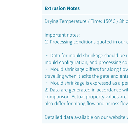
Extrusion Notes
Drying Temperature / Time: 150°C / 3h o
Important notes:
1) Processing conditions quoted in our d
• Data for mould shrinkage should be u
mould configuration, and processing co
• Mould shrinkage differs for along flow
travelling when it exits the gate and ent
• Mould shrinkage is expressed as a pe
2) Data are generated in accordance with
comparison. Actual property values are
also differ for along flow and across flo
Detailed data available on our website