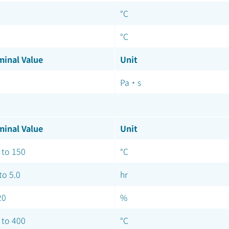
°C
°C
inal Value
Unit
Pa·s
inal Value
Unit
 to 150
°C
to 5.0
hr
20
%
 to 400
°C