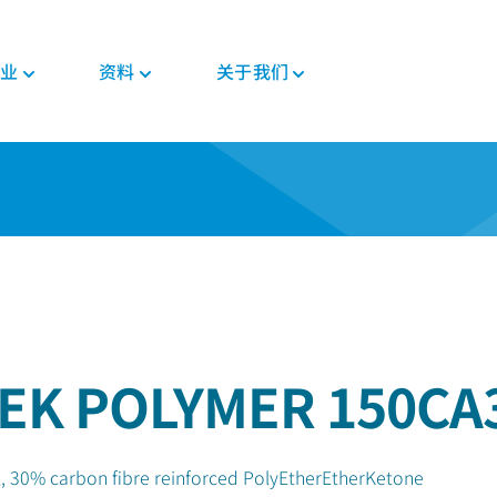
业
资料
关于我们
新闻与活动
PEEK材料形态
汽车
教育
PEEK部件
电子
法规
投资者
格斯
复合带材
底盘
博客
复合材料解决方案
消费电子
证书
职业发展
PEEK 纤维
威格斯电机解决方案
手册
齿轮解决方案
家用电器
MSDS
PEEK 线材
变速箱和发动机
常见问题
医疗器械部件
半导体
法规
PEEK 薄膜
管材解决方案
工业
医疗
食品接触
植入物
EK POLYMER 150CA
工业设备
非植入物
机器人和自动化
, 30% carbon fibre reinforced PolyEtherEtherKetone