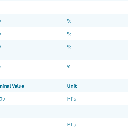
0
%
0
%
0
%
5
%
inal Value
Unit
00
MPa
MPa