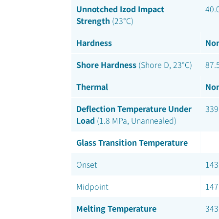
Unnotched Izod Impact
40.
Strength
(23°C)
Hardness
Nom
Shore Hardness
(Shore D, 23°C)
87.
Thermal
Nom
Deflection Temperature Under
339
Load
(1.8 MPa, Unannealed)
Glass Transition Temperature
Onset
143
Midpoint
147
Melting Temperature
343