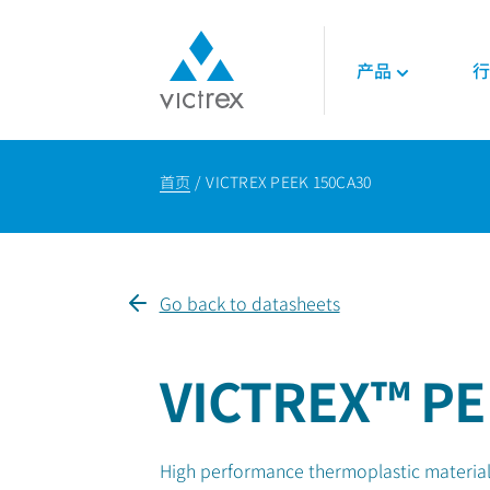
产品
行
关于威格斯
聚合物
航空航天
技术
首页
VICTREX PEEK 150CA30
使命
450G™ PEEK | 威
发动机
技术数据表
供应保障
PEEK聚合物
内饰
技术指南
质量
LMPAEK 聚合物
结构件
网络研讨会
可持续发展
白皮书
Go back to datasheets
专业技术知识
能源
石油和天然气
VICTREX™ PE
可再生能源
LNG与氢能
High performance thermoplastic material