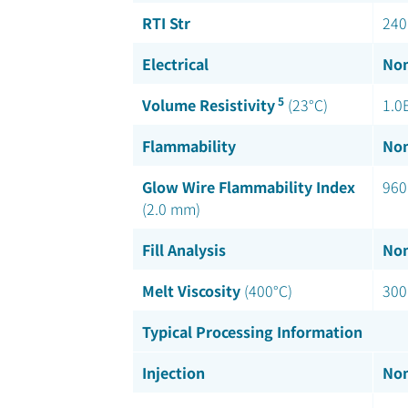
RTI Str
240
Electrical
Nom
5
Volume Resistivity
(23°C)
1.0
Flammability
Nom
Glow Wire Flammability Index
960
(2.0 mm)
Fill Analysis
Nom
Melt Viscosity
(400°C)
300
Typical Processing Information
Injection
Nom