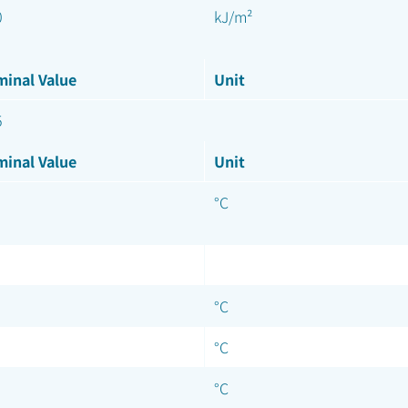
0
kJ/m²
inal Value
Unit
5
inal Value
Unit
°C
°C
°C
°C