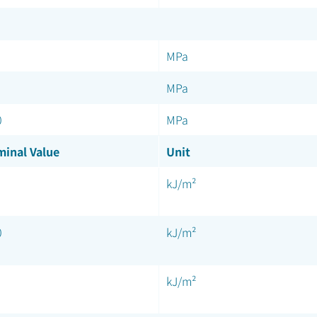
MPa
MPa
0
MPa
inal Value
Unit
kJ/m²
0
kJ/m²
kJ/m²