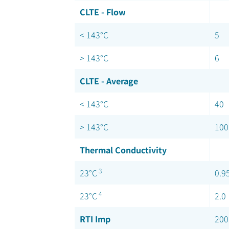
CLTE - Flow
< 143°C
5
> 143°C
6
CLTE - Average
< 143°C
40
> 143°C
100
Thermal Conductivity
3
23°C
0.9
4
23°C
2.0
RTI Imp
200