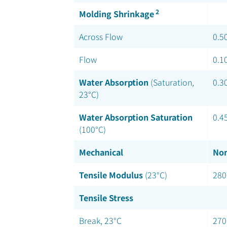
2
Molding Shrinkage
Across Flow
0.5
Flow
0.1
Water Absorption
(Saturation,
0.3
23°C)
Water Absorption Saturation
0.4
(100°C)
Mechanical
Nom
Tensile Modulus
(23°C)
280
Tensile Stress
Break, 23°C
270