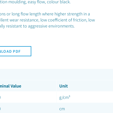
ction moulding, easy flow, colour black.
ns or long flow length where higher strength in a
lent wear resistance, low coefficient of friction, low
lly resistant to aggressive environments.
LOAD PDF
inal Value
Unit
0
g/cm³
0
cm