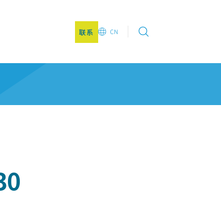
联系
CN
EN
DE
CN
JA
KO
30