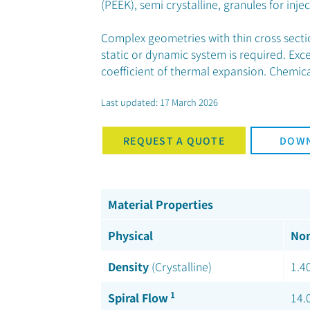
(PEEK), semi crystalline, granules for inje
Complex geometries with thin cross sectio
static or dynamic system is required. Excel
coefficient of thermal expansion. Chemica
Last updated: 17 March 2026
REQUEST A QUOTE
DOWN
Material Properties
Physical
Nom
Density
(Crystalline)
1.4
1
Spiral Flow
14.