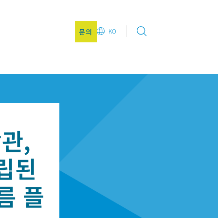
문의
KO
DE
CN
JA
KO
관,
설립된
름 플