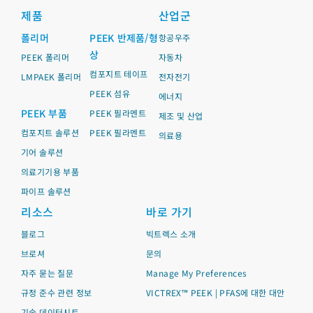
제품
산업군
폴리머
PEEK 반제품/형
항공우주
상
PEEK 폴리머
자동차
컴포지트 테이프
LMPAEK 폴리머
전자전기
PEEK 섬유
에너지
PEEK 부품
PEEK 필라멘트
제조 및 산업
컴포지트 솔루션
PEEK 필라멘트
의료용
기어 솔루션
의료기기용 부품
파이프 솔루션
리소스
바로 가기
블로그
빅트렉스 소개
브로셔
문의
자주 묻는 질문
Manage My Preferences
규정 준수 관련 정보
VICTREX™ PEEK | PFAS에 대한 대안
기술 데이터시트