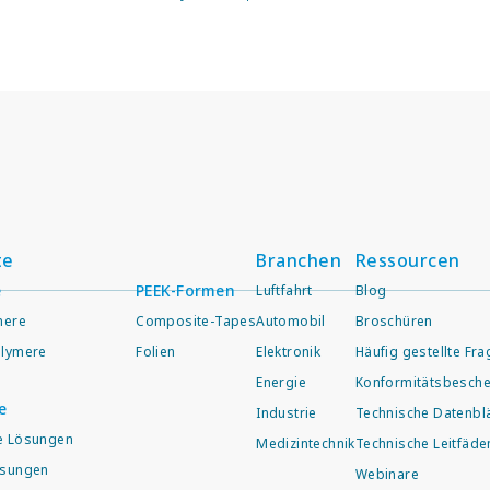
te
Branchen
Ressourcen
e
PEEK-Formen
Luftfahrt
Blog
mere
Composite-Tapes
Automobil
Broschüren
lymere
Folien
Elektronik
Häufig gestellte Fr
Energie
Konformitätsbesche
e
Industrie
Technische Datenblä
e Lösungen
Medizintechnik
Technische Leitfäde
ösungen
Webinare