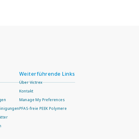
Weiterführende Links
Über Victrex
Kontakt
agen
Manage My Preferences
inigungen
PFAS-freie PEEK Polymere
tter
n