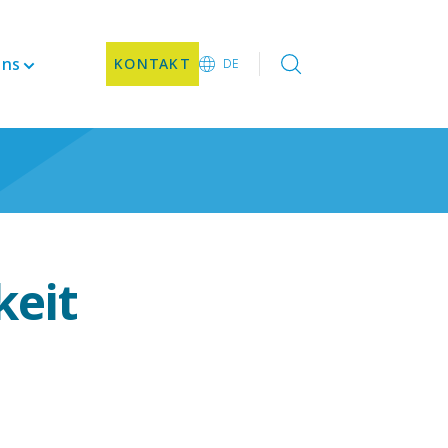
uns
KONTAKT
DE
EN
DE
CN
JA
KO
nenten
keit