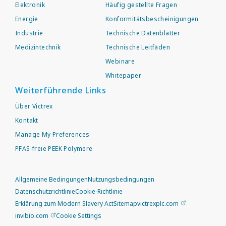
Elektronik
Häufig gestellte Fragen
Energie
Konformitätsbescheinigungen
Industrie
Technische Datenblätter
Medizintechnik
Technische Leitfäden
Webinare
Whitepaper
Weiterführende Links
Über Victrex
Kontakt
Manage My Preferences
PFAS-freie PEEK Polymere
Allgemeine Bedingungen
Nutzungsbedingungen
Datenschutzrichtlinie
Cookie-Richtlinie
Erklärung zum Modern Slavery Act
Sitemap
victrexplc.com
invibio.com
Cookie Settings