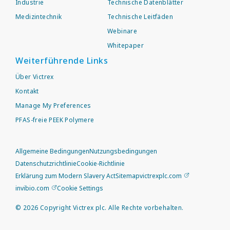
Industrie
Technische Datenblätter
Medizintechnik
Technische Leitfäden
Webinare
Whitepaper
Weiterführende Links
Über Victrex
Kontakt
Manage My Preferences
PFAS-freie PEEK Polymere
Allgemeine Bedingungen
Nutzungsbedingungen
Datenschutzrichtlinie
Cookie-Richtlinie
Erklärung zum Modern Slavery Act
Sitemap
victrexplc.com
invibio.com
Cookie Settings
©
2026
Copyright Victrex plc. Alle Rechte vorbehalten.