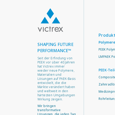
Produk
Polymer
SHAPING FUTURE
PEEK Poly
PERFORMANCE™
LMPAEK Po
Seit der Erfindung von
PEEK vor über 40 Jahren
hat Victrex immer
PEEK-Teil
wieder neue Polymere,
Materialien und
Composit
Lösungen auf PAEK-Basis
entwickelt, die die
Zahnradl
Märkte verändert haben
und weltweit in den
Medizinp
härtesten Umgebungen
Rohrleitu
Wirkung zeigen.
Wir bringen
transformative
Lösungen, die jeden Tag