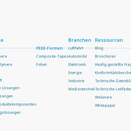
te
Branchen
Ressourcen
e
PEEK-Formen
Luftfahrt
Blog
mere
Composite-Tapes
Automobil
Broschüren
lymere
Folien
Elektronik
Häufig gestellte Fr
Energie
Konformitätsbesche
e
Industrie
Technische Datenblä
e Lösungen
Medizintechnik
Technische Leitfäde
ösungen
Webinare
roduktekomponenten
Whitepaper
ngslösungen