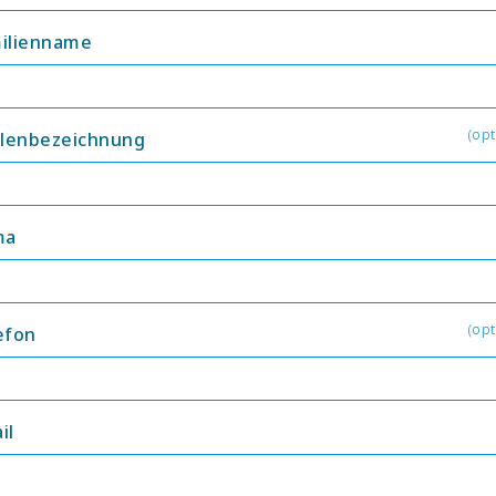
ilienname
(opt
llenbezeichnung
ma
(opt
efon
il