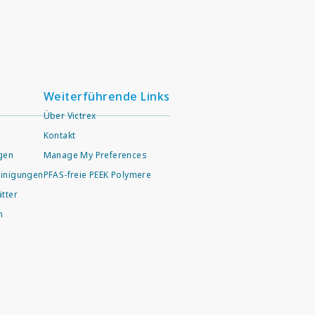
Weiterführende Links
Über Victrex
Kontakt
agen
Manage My Preferences
inigungen
PFAS-freie PEEK Polymere
tter
n