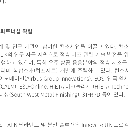
다
.
파트너십
확립
계
및
연구
기관이
참여한
컨소시엄을
이끌고
있다
.
컨
 UK
의
연구
자금
지원으로
적층
제조
관련
기술
발전을
수행하고
있으며
,
특히
우주
항공
응용분야의
적층
제조를
폴리머
복합소재
(
컴포지트
)
개발에
주력하고
있다
.
컨소
이노베이션
(Airbus Group Innovations), EOS,
영국
엑
(CALM), E3D-Online, HiETA
테크놀리지
(HiETA Techno
니싱
(South West Metal Finishing), 3T-RPD
등이
있다
.
스
PAEK
필라멘트
및
분말
솔루션은
Innovate UK
프로