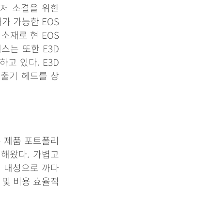
이저
소결을
위한
쇄가
가능한
EOS
소재로
현
EOS
렉스는
또한
E3D
하고
있다
. E3D
압출기
헤드를
상
는
제품
포트폴리
척해왔다
.
가볍고
은
내성으로
까다
및
비용
효율적