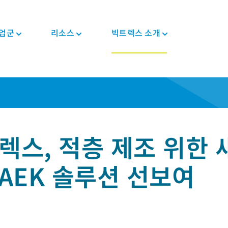
업군
리소스
빅트렉스 소개
뉴스와 이벤트
PEEK 반제품/형상
자동차
정보
PEEK 부품
전자전기
규제 준수
K 솔루션 선보여
투자자
트렉
컴포지트 테이프
차대/새시
블로그
컴포지트 솔루션
소비자용 전자제품
인증 정보
커리어
PEEK 섬유
E-모터 솔루션
브로셔
기어 솔루션
가전 제품
MSDS
PEEK 필라멘트
변속기 및 엔진
자주 묻는 질문
의료기기용 부품
반도체
규제 준수
렉스, 적층 제조 위한 
PEEK 필름
파이프 솔루션
산업용
의료
PAEK 솔루션 선보여
식품 접촉
체내삽입형
산업용 장비
비-체내삽입형
로봇 및 자동화