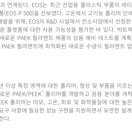
과
연계된다
. EOS
는
최근
산업용
플라스틱
부품의
레
폼
(EOS P 500)
을
선보였다
.
고온에서
고기능
폴리머
인
개발을
위해
, EOS
의
R&D
시설에서
컨소시엄에서
선정한
운
플랫폼에
대한
사용
가능성을
평가한
바
있다
.
빅트
새로운
PAEK
필라멘트
제품의
상용
예비
테스트를
계획
PAEK
필라멘트에
최적화된
새로운
수냉식
필라멘트
년
이상
특정
영역에
대한
폴리머
,
형상
및
부품을
이르
*
로운
PAEK/PEEK
폴리머를
개발하고
응용
분야를
개
EEK
폴리머는
마모
,
고온
,
피로
및
화학물질에
대한
높
요구
사항에
필요한
성능
구현을
지원하면서
유연한
설계
한다
.