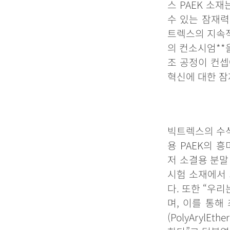
스
PAEK
소재
수
있는
잠재력
트렉스의
지속
의
컨소시엄
**
조
공정이
컨셉
혁신에
대한
잠
빅트렉스의
수
용
PAEK
의
흥
저
소결용
분말
시험
소재에서
다
.
또한
“
우리
며
,
이를
통해
(PolyArylEthe