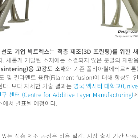
선도
기업
빅트렉스
는
적층
제조
(3D
프린팅
)
를
위한
다
.
새롭게
개발된
소재에는
소결되지
않은
분말의
재활
 sintering)
용
고강도
소재
와
기존
폴리아릴에테르케톤
도
및
필라멘트
융합
(Filament fusion)
에
대해
향상된
된다
.
보다
자세한
기술
결과는
영국
엑시터
대학교
(Unive
연구
센터
(Centre for Additive Layer Manufacturing)
스에서
발표될
예정이다
.
있는
적층
제조
공정은
비용
절감
,
시장
출시
기간
단축