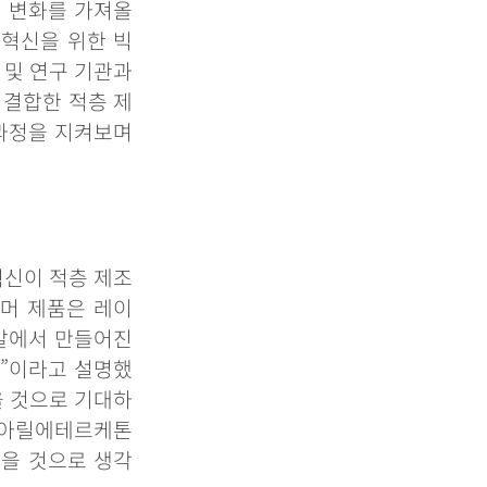
에
변화를
가져올
혁신을
위한
빅
및
연구
기관과
결합한
적층
제
과정을
지켜보며
혁신이
적층
제조
리머
제품은
레이
말에서
만들어진
적
”
이라고
설명했
을
것으로
기대하
아릴에테르케톤
있을
것으로
생각