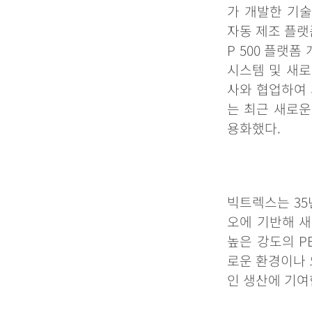
가
개발한
기술
자동
제조
플랫
P 500
플랫폼
시스템
및
새로
사와
협업하여
는
최근
새로운
용화했다
.
빅트렉스는
35
오에
기반해
새
높은
강도의
P
로운
환경이나
인
생산에
기여