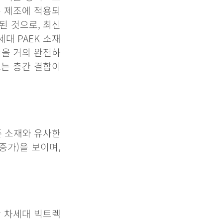
층
제조에
적용되
된
것으로
,
최신
세대
PAEK
소재
층을
거의
완전하
트는
층간
결합이
존
소재와
유사한
증가
)
을
보이며
,
한
차세대
빅트렉