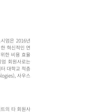
소시엄은
2016
년
위한
혁신적인
연
위한
비용
효율
시엄
회원사로는
시터
대학교
적층
logies),
사우스
젝트의
타
회원사