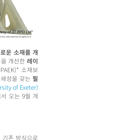
새로운
소재를
개
용을
개선한
레이
(PAEK)*
소재보
인쇄성을
갖는
필
rsity of Exeter)
에서
오는
9
월
개
,
기존
방식으로