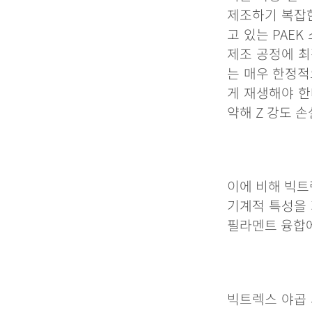
제조하기
복잡
고
있는
PAEK
제조
공정에
최
는
매우
한정적
게
재생해야
한
약해
Z
강도
손
이에
비해
빅트
기계적
특성을
필라멘트
융합
빅트렉스
야곱