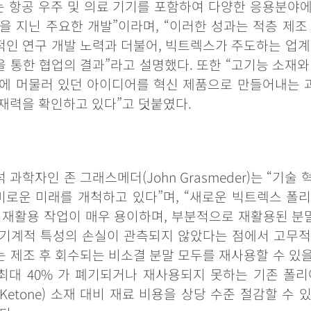
는
항공
우주
및
의료
기기를
포함하여
다양한
응용분야
을
지닌
주요한
개발
”
이라며
, “
이러한
성과는
적층
제조
적인
연구
개발
노력과
더불어
,
빅트렉스가
주도하는
업계
을
통한
협업의
결과
”
라고
설명했다
.
또한
“
고기능
소재와
에
머물러
있던
아이디어를
혁신
제품으로
만들어내는
재력을
확인하고
있다
”
고
덧붙였다
.
석
과학자인
존
그래스메더
(John Grasmeder)
는
“
기술
미로운
미래를
개척하고
있다
”
며
, “
새로운
빅트렉스
폴
재활용
작업이
매우
용이하며
,
부분적으로
재활용된
분
기계적
특성의
손실이
관측되지
않았다는
점에서
고무
는
제조
후
회수되는
비소결
분말
모두를
재사용할
수
있
최대
40%
가
폐기되거나
재사용되지
못하는
기존
폴리
rKetone)
소재
대비
재료
비용을
상당
수준
절감할
수