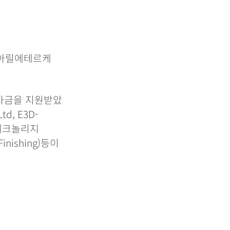
리아릴에테르케
 자금을 지원받았
td, E3D-
A 테크놀리지
Finishing)등이