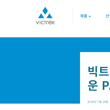
제품
산
빅트렉스 소개
폴리머
항공우주
기술
홈
뉴스
빅트렉스, 적층 제조 위한 새로운 PAE
목적
450G™ PEEK | 빅
엔진
기술 데이터시트
공급 안정성
스
인테리어
기술 자료
품질
PEEK 폴리머
구조 설계
온라인 세미나
지속가능성
LMPAEK 폴리머
빅트
백서
기술 전문성
에너지
운 
오일 및 가스
재생 가능 에너지
LNG 및 수소에너지
2018년 7월 24일