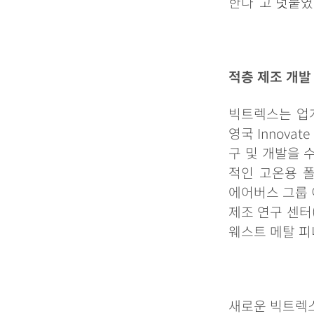
한다
”
고
덧붙였
적층
제조
개발
빅트렉스는
업
영국
Innovate
구
및
개발을
적인
고온용
에어버스
그룹
제조
연구
센터
웨스트
메탈
피
새로운
빅트렉