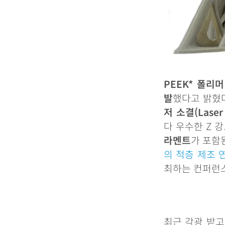
PEEK*
폴리머
발
했다고
밝혔
저
소결
(Laser
다
우수한
Z
강
라멘트
가
포함
의
적층
제조
최하는
컨퍼런
최근
각광
받고