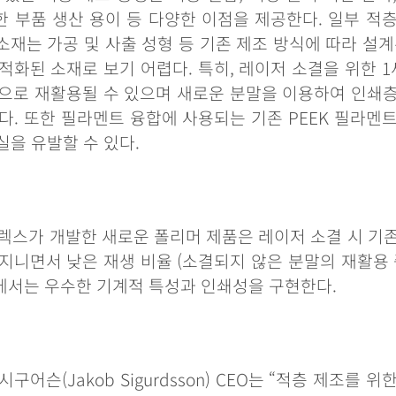
한
부품
생산
용이
등
다양한
이점을
제공한다
.
일부
적
소재는
가공
및
사출
성형
등
기존
제조
방식에
따라
설계
적화된
소재로
보기
어렵다
.
특히
,
레이저
소결을
위한
1
으로
재활용될
수
있으며
새로운
분말을
이용하여
인쇄
다
.
또한
필라멘트
융합에
사용되는
기존
PEEK
필라멘
실을
유발할
수
있다
.
렉스가
개발한
새로운
폴리머
제품은
레이저
소결
시
기
지니면서
낮은
재생
비율
(
소결되지
않은
분말의
재활용
에서는
우수한
기계적
특성과
인쇄성을
구현한다
.
시구어슨
(Jakob Sigurdsson) CEO
는
“
적층
제조를
위