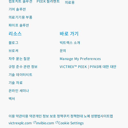
컴포지트 솔루션
PEEK 필라멘트
의료용
기어 솔루션
의료기기용 부품
파이프 솔루션
리소스
바로 가기
블로그
빅트렉스 소개
브로셔
문의
자주 묻는 질문
Manage My Preferences
규정 준수 관련 정보
VICTREX™ PEEK | PFAS에 대한 대안
기술 데이터시트
기술 자료
온라인 세미나
백서
이용 약관
이용 약관
개인 정보 보호 정책
쿠키 정책
현대 노예 성명법
사이트맵
victrexplc.com
invibio.com
Cookie Settings