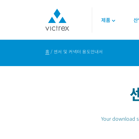
제품
산
빅트렉스 소개
폴리머
항공우주
기술
홈
센서 및 커넥터 용도안내서
목적
450G™ PEEK | 빅
엔진
기술 데이터시트
공급 안정성
스
인테리어
기술 자료
품질
PEEK 폴리머
구조 설계
온라인 세미나
지속가능성
LMPAEK 폴리머
백서
기술 전문성
에너지
오일 및 가스
재생 가능 에너지
LNG 및 수소에너지
Your download sho