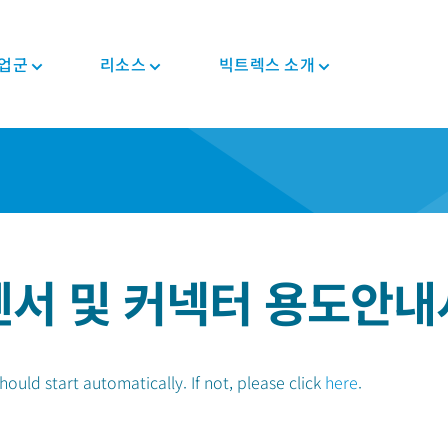
업군
리소스
빅트렉스 소개
뉴스와 이벤트
PEEK 반제품/형상
자동차
정보
PEEK 부품
전자전기
규제 준수
투자자
트렉
컴포지트 테이프
차대/새시
블로그
컴포지트 솔루션
소비자용 전자제품
인증 정보
커리어
PEEK 섬유
E-모터 솔루션
브로셔
기어 솔루션
가전 제품
MSDS
PEEK 필라멘트
변속기 및 엔진
자주 묻는 질문
의료기기용 부품
반도체
규제 준수
PEEK 필름
파이프 솔루션
센서 및 커넥터 용도안내
산업용
의료
식품 접촉
체내삽입형
산업용 장비
비-체내삽입형
로봇 및 자동화
uld start automatically. If not, please click
here
.