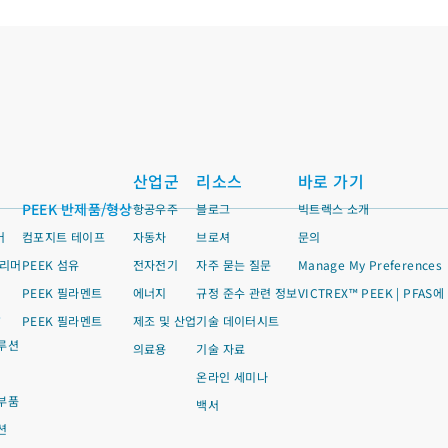
산업군
리소스
바로 가기
PEEK 반제품/형상
항공우주
블로그
빅트렉스 소개
머
컴포지트 테이프
자동차
브로셔
문의
폴리머
PEEK 섬유
전자전기
자주 묻는 질문
Manage My Preferences
PEEK 필라멘트
에너지
규정 준수 관련 정보
VICTREX™ PEEK | PFAS
품
PEEK 필라멘트
제조 및 산업
기술 데이터시트
루션
의료용
기술 자료
온라인 세미나
부품
백서
션