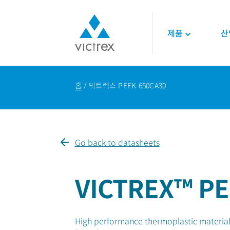
제품
산
빅트렉스 소개
폴리머
항공우주
기술
홈
빅트렉스 PEEK 650CA30
목적
450G™ PEEK | 빅
엔진
기술 데이터시트
공급 안정성
스
인테리어
기술 자료
품질
PEEK 폴리머
구조 설계
온라인 세미나
지속가능성
LMPAEK 폴리머
백서
Go back to datasheets
기술 전문성
에너지
오일 및 가스
VICTREX™ PE
재생 가능 에너지
LNG 및 수소에너지
High performance thermoplastic material