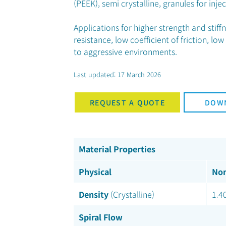
(PEEK), semi crystalline, granules for inj
Applications for higher strength and stiff
resistance, low coefficient of friction, lo
to aggressive environments.
Last updated: 17 March 2026
REQUEST A QUOTE
DOW
Material Properties
Physical
Nom
Density
(Crystalline)
1.4
Spiral Flow