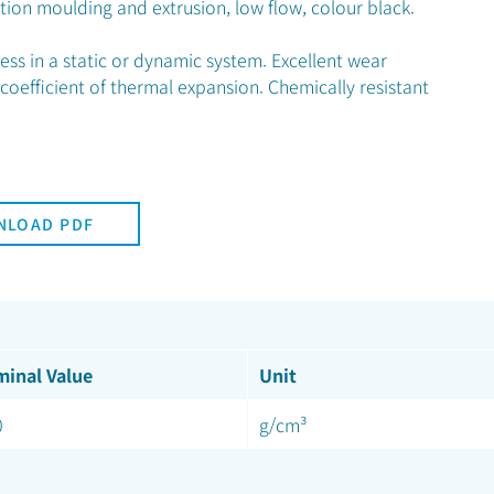
ection moulding and extrusion, low flow, colour black.
ness in a static or dynamic system. Excellent wear
w coefficient of thermal expansion. Chemically resistant
NLOAD PDF
inal Value
Unit
0
g/cm³