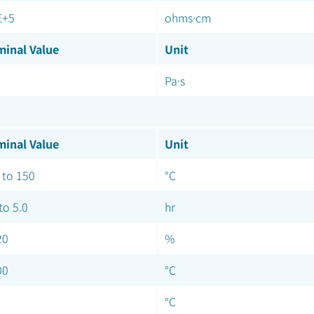
E+5
ohms·cm
inal Value
Unit
Pa·s
inal Value
Unit
 to 150
°C
to 5.0
hr
20
%
00
°C
°C