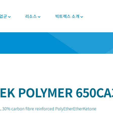
업군
리소스
빅트렉스 소개
뉴스와 이벤트
PEEK 반제품/형상
자동차
정보
PEEK 부품
전자전기
규제 준수
투자자
트렉
컴포지트 테이프
차대/새시
블로그
컴포지트 솔루션
소비자용 전자제품
인증 정보
커리어
PEEK 섬유
E-모터 솔루션
브로셔
기어 솔루션
가전 제품
MSDS
PEEK 필라멘트
변속기 및 엔진
자주 묻는 질문
의료기기용 부품
반도체
규제 준수
PEEK 필름
파이프 솔루션
산업용
의료
식품 접촉
체내삽입형
EK POLYMER 650CA
산업용 장비
비-체내삽입형
로봇 및 자동화
, 30% carbon fibre reinforced PolyEtherEtherKetone