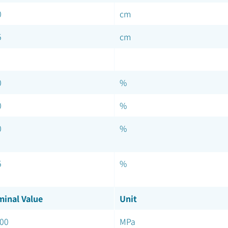
0
cm
5
cm
0
%
0
%
0
%
5
%
inal Value
Unit
00
MPa