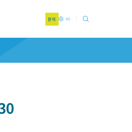
문의
KO
EN
DE
CN
JA
KO
30