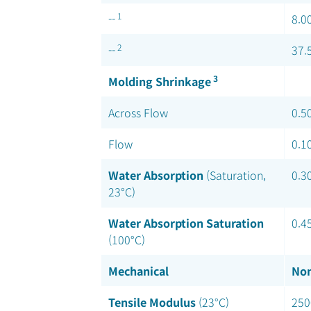
1
--
8.0
2
--
37.
3
Molding Shrinkage
Across Flow
0.5
Flow
0.1
Water Absorption
(Saturation,
0.3
23°C)
Water Absorption Saturation
0.4
(100°C)
Mechanical
Nom
Tensile Modulus
(23°C)
250