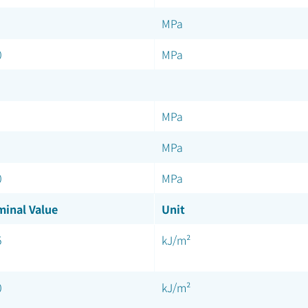
MPa
0
MPa
MPa
MPa
0
MPa
inal Value
Unit
5
kJ/m²
0
kJ/m²