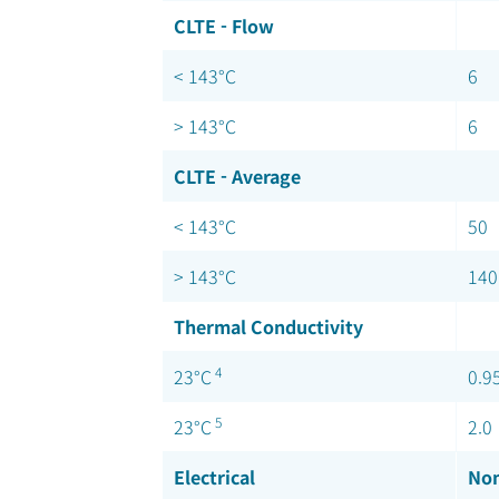
CLTE - Flow
< 143°C
6
> 143°C
6
CLTE - Average
< 143°C
50
> 143°C
140
Thermal Conductivity
4
23°C
0.9
5
23°C
2.0
Electrical
Nom