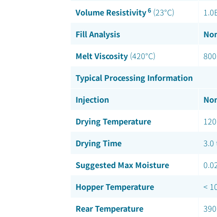
6
Volume Resistivity
(23°C)
1.0
Fill Analysis
Nom
Melt Viscosity
(420°C)
800
Typical Processing Information
Injection
Nom
Drying Temperature
120
Drying Time
3.0 
Suggested Max Moisture
0.0
Hopper Temperature
< 1
Rear Temperature
390