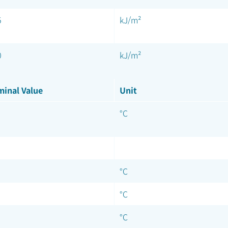
5
kJ/m²
0
kJ/m²
inal Value
Unit
°C
°C
°C
°C