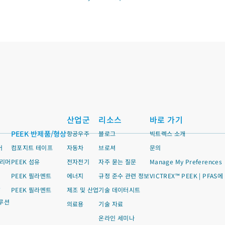
산업군
리소스
바로 가기
PEEK 반제품/형상
항공우주
블로그
빅트렉스 소개
머
컴포지트 테이프
자동차
브로셔
문의
폴리머
PEEK 섬유
전자전기
자주 묻는 질문
Manage My Preferences
PEEK 필라멘트
에너지
규정 준수 관련 정보
VICTREX™ PEEK | PFAS
품
PEEK 필라멘트
제조 및 산업
기술 데이터시트
루션
의료용
기술 자료
온라인 세미나