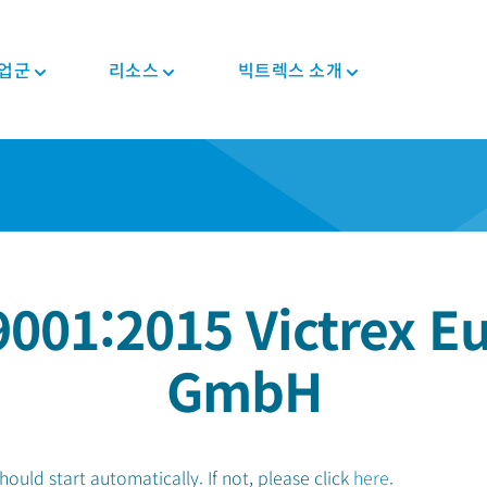
업군
리소스
빅트렉스 소개
뉴스와 이벤트
PEEK 반제품/형상
자동차
정보
PEEK 부품
전자전기
규제 준수
투자자
트렉
컴포지트 테이프
차대/새시
블로그
컴포지트 솔루션
소비자용 전자제품
인증 정보
커리어
PEEK 섬유
E-모터 솔루션
브로셔
기어 솔루션
가전 제품
MSDS
PEEK 필라멘트
변속기 및 엔진
자주 묻는 질문
의료기기용 부품
반도체
규제 준수
PEEK 필름
파이프 솔루션
9001:2015 Victrex E
산업용
의료
식품 접촉
체내삽입형
GmbH
산업용 장비
비-체내삽입형
로봇 및 자동화
uld start automatically. If not, please click
here
.