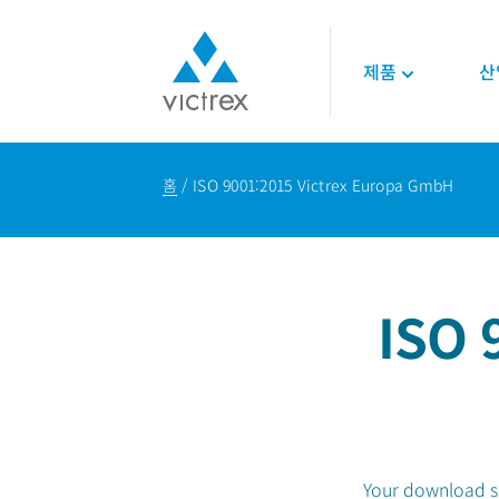
제품
산
빅트렉스 소개
폴리머
항공우주
기술
홈
ISO 9001:2015 Victrex Europa GmbH
목적
450G™ PEEK | 빅
엔진
기술 데이터시트
공급 안정성
스
인테리어
기술 자료
품질
PEEK 폴리머
구조 설계
온라인 세미나
지속가능성
LMPAEK 폴리머
백서
ISO 
기술 전문성
에너지
오일 및 가스
재생 가능 에너지
LNG 및 수소에너지
Your download sho