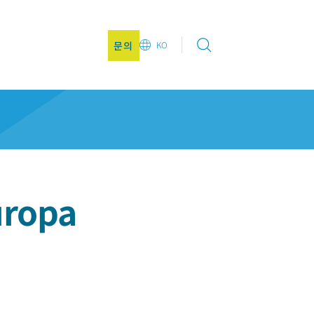
문의
KO
EN
DE
CN
JA
KO
uropa