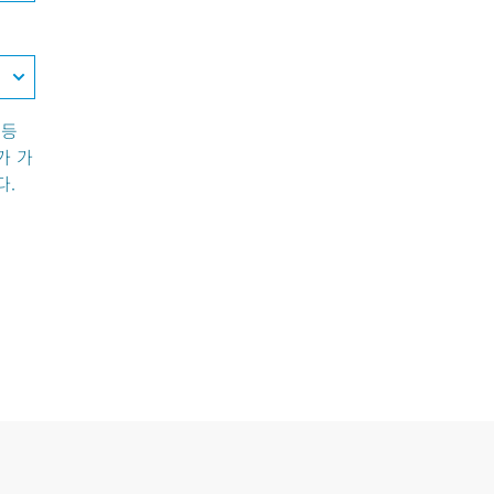
 등
가 가
다.