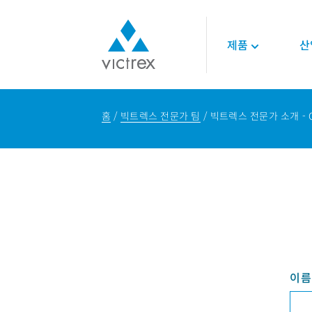
제품
산
빅트렉스 소개
폴리머
항공우주
기술
홈
빅트렉스 전문가 팀
빅트렉스 전문가 소개 - C
목적
450G™ PEEK | 빅
엔진
기술 데이터시트
공급 안정성
스
인테리어
기술 자료
품질
PEEK 폴리머
구조 설계
온라인 세미나
지속가능성
LMPAEK 폴리머
백서
기술 전문성
에너지
오일 및 가스
재생 가능 에너지
LNG 및 수소에너지
이름