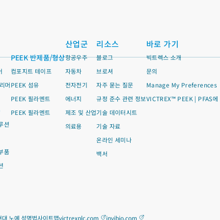
산업군
리소스
바로 가기
PEEK 반제품/형상
항공우주
블로그
빅트렉스 소개
머
컴포지트 테이프
자동차
브로셔
문의
폴리머
PEEK 섬유
전자전기
자주 묻는 질문
Manage My Preferences
PEEK 필라멘트
에너지
규정 준수 관련 정보
VICTREX™ PEEK | PFAS
품
PEEK 필라멘트
제조 및 산업
기술 데이터시트
루션
의료용
기술 자료
온라인 세미나
부품
백서
션
현대 노예 성명법
사이트맵
victrexplc.com
invibio.com