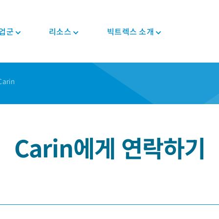
업군
리소스
빅트렉스 소개
뉴스와 이벤트
PEEK 반제품/형상
자동차
정보
PEEK 부품
전자전기
규제 준수
arin
투자자
트렉
컴포지트 테이프
차대/새시
블로그
컴포지트 솔루션
소비자용 전자제품
인증 정보
커리어
PEEK 섬유
E-모터 솔루션
브로셔
기어 솔루션
가전 제품
MSDS
PEEK 필라멘트
변속기 및 엔진
자주 묻는 질문
의료기기용 부품
반도체
규제 준수
PEEK 필름
파이프 솔루션
Carin에게 연락하기
산업용
의료
식품 접촉
체내삽입형
산업용 장비
비-체내삽입형
로봇 및 자동화